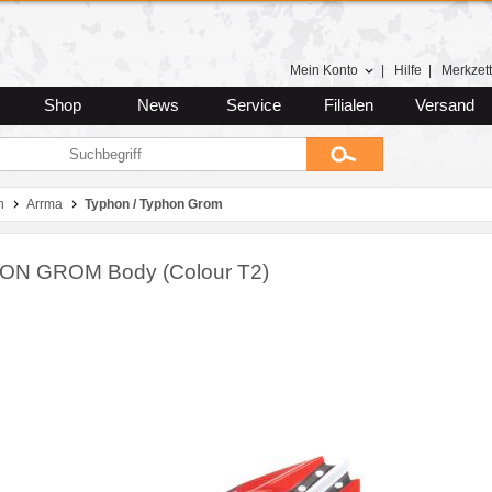
Mein Konto
|
Hilfe
|
Merkzett
Shop
News
Service
Filialen
Versand
n
Arrma
Typhon / Typhon Grom
ON GROM Body (Colour T2)