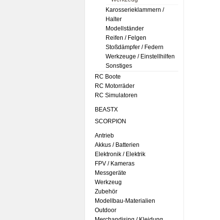
Karosserieklammern /
Halter
Modellständer
Reifen / Felgen
Stoßdämpfer / Federn
Werkzeuge / Einstellhilfen
Sonstiges
RC Boote
RC Motorräder
RC Simulatoren
BEASTX
SCORPION
Antrieb
Akkus / Batterien
Elektronik / Elektrik
FPV / Kameras
Messgeräte
Werkzeug
Zubehör
Modellbau-Materialien
Outdoor
Merchandising / Kleidung