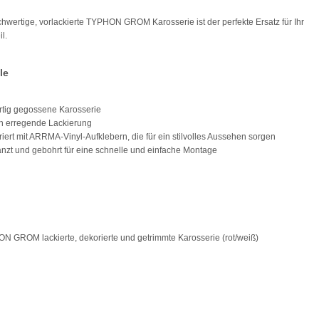
hwertige, vorlackierte TYPHON GROM Karosserie ist der perfekte Ersatz für Ihr
l.
le
rtig gegossene Karosserie
n erregende Lackierung
riert mit ARRMA-Vinyl-Aufklebern, die für ein stilvolles Aussehen sorgen
anzt und gebohrt für eine schnelle und einfache Montage
N GROM lackierte, dekorierte und getrimmte Karosserie (rot/weiß)