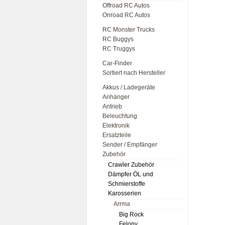
Offroad RC Autos
Onroad RC Autos
RC Monster Trucks
RC Buggys
RC Truggys
Car-Finder
Sortiert nach Hersteller
Akkus / Ladegeräte
Anhänger
Antrieb
Beleuchtung
Elektronik
Ersatzteile
Sender / Empfänger
Zubehör
Crawler Zubehör
Dämpfer ÖL und
Schmierstoffe
Karosserien
Arrma
Big Rock
Felony