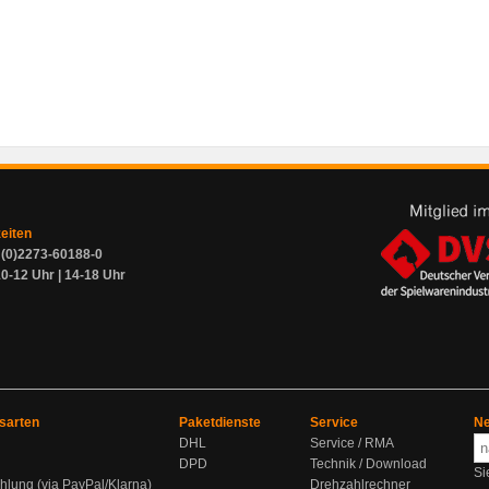
zeiten
9 (0)2273-60188-0
0-12 Uhr | 14-18 Uhr
sarten
Paketdienste
Service
Ne
DHL
Service / RMA
DPD
Technik / Download
Si
hlung (via PayPal/Klarna)
Drehzahlrechner