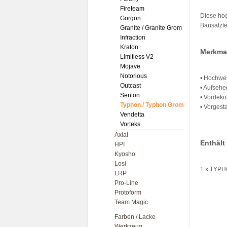
Fireteam
Diese hoc
Gorgon
Bausatztei
Granite / Granite Grom
Infraction
Kraton
Merkma
Limitless V2
Mojave
Notorious
• Hochwe
Outcast
• Aufsehe
Senton
• Vordeko
Typhon / Typhon Grom
• Vorgest
Vendetta
Vorteks
Axial
Enthält
HPI
Kyosho
Losi
1 x TYPHO
LRP
Pro-Line
Protoform
Team Magic
Farben / Lacke
Werkzeug