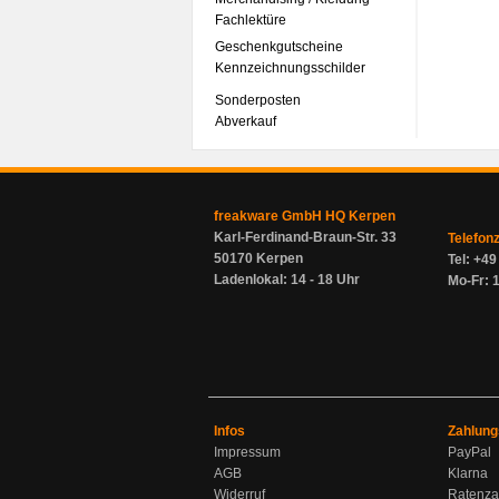
Fachlektüre
Geschenkgutscheine
Kennzeichnungsschilder
Sonderposten
Abverkauf
freakware GmbH HQ Kerpen
Karl-Ferdinand-Braun-Str. 33
Telefon
50170 Kerpen
Tel: +4
Ladenlokal: 14 - 18 Uhr
Mo-Fr: 1
Infos
Zahlung
Impressum
PayPal
AGB
Klarna
Widerruf
Ratenza