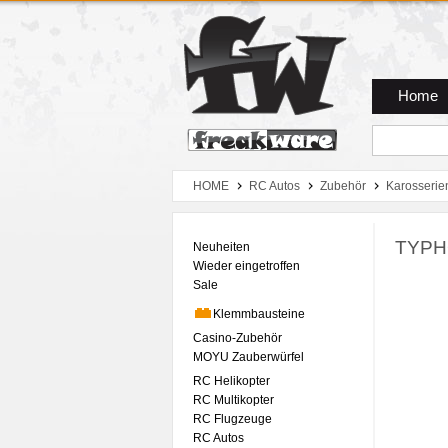
Zum Hauptmenue
Zum Seiteninhalt
Zum Warenkob
Home
HOME
RC Autos
Zubehör
Karosserie
TYPH
Neuheiten
Wieder eingetroffen
Sale
Klemmbausteine
Casino-Zubehör
MOYU Zauberwürfel
RC Helikopter
RC Multikopter
RC Flugzeuge
RC Autos