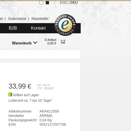
ENG
|
DEU
el
|
Gutscheine
|
Newsletter
B2B
Kontakt
0 Artikel
Warenkorb
0,00 €
33,99
€
inkl. MwSt.
zzgl.
Versand
Artikel auf Lager
Lieferzeit ca. 7 bis 10 Tage*
Artikelnummer
ARA412006
Hersteller
ARRMA
Packungsgewicht
0,04 Kg
EAN
5052127047708