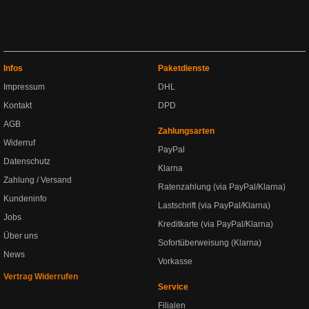
Infos
Paketdienste
Impressum
DHL
Kontakt
DPD
AGB
Zahlungsarten
Widerruf
PayPal
Datenschutz
Klarna
Zahlung / Versand
Ratenzahlung (via PayPal/Klarna)
Kundeninfo
Lastschrift (via PayPal/Klarna)
Jobs
Kreditkarte (via PayPal/Klarna)
Über uns
Sofortüberweisung (Klarna)
News
Vorkasse
Vertrag Widerrufen
Service
Filialen