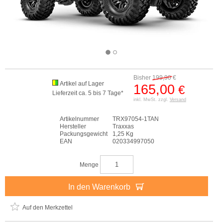
Bisher
199,90
€
Artikel auf Lager
165,00
€
Lieferzeit ca. 5 bis 7 Tage*
inkl. MwSt. zzgl.
Versand
Artikelnummer
TRX97054-1TAN
Hersteller
Traxxas
Packungsgewicht
1,25 Kg
EAN
020334997050
Menge
In den Warenkorb
Auf den Merkzettel