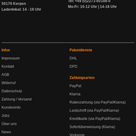
Tel: +49 (0)2273-60188-0
50170 Kerpen
Mo-Fr: 10-12 Uhr | 14-18 Uhr
Ladenlokal: 14 - 18 Uhr
Infos
Paketdienste
Impressum
DHL
Kontakt
DPD
AGB
Zahlungsarten
Widerruf
PayPal
Datenschutz
Klarna
Zahlung / Versand
Ratenzahlung (via PayPal/Klarna)
Kundeninfo
Lastschrift (via PayPal/Klarna)
Jobs
Kreditkarte (via PayPal/Klarna)
Über uns
Sofortüberweisung (Klarna)
News
Vorkasse