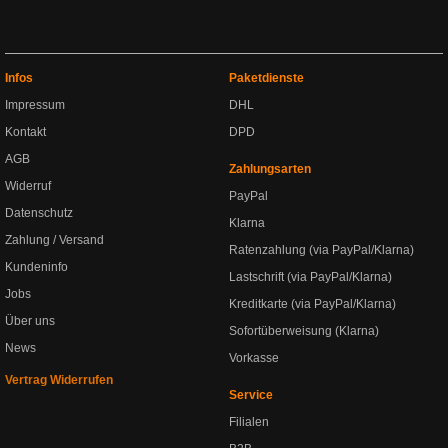
Infos
Paketdienste
Impressum
DHL
Kontakt
DPD
AGB
Zahlungsarten
Widerruf
PayPal
Datenschutz
Klarna
Zahlung / Versand
Ratenzahlung (via PayPal/Klarna)
Kundeninfo
Lastschrift (via PayPal/Klarna)
Jobs
Kreditkarte (via PayPal/Klarna)
Über uns
Sofortüberweisung (Klarna)
News
Vorkasse
Vertrag Widerrufen
Service
Filialen