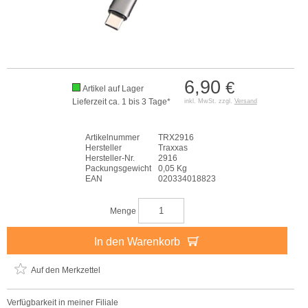
6,90
€
Artikel auf Lager
Lieferzeit ca. 1 bis 3 Tage*
inkl. MwSt. zzgl.
Versand
Artikelnummer
TRX2916
Hersteller
Traxxas
Hersteller-Nr.
2916
Packungsgewicht
0,05 Kg
EAN
020334018823
Menge
In den Warenkorb
Auf den Merkzettel
Verfügbarkeit in meiner Filiale