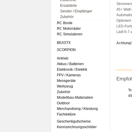
Elektronik
Stromver
Ersatzteile
45+ Watt
Sender / Empfänger
Automati
Zubehör
Optimiert
RC Boote
LED-Forts
RC Motorräder
Lädt 6-7-
RC Simulatoren
BEASTX
Achtung!
SCORPION
Antrieb
Akkus / Batterien
Elektronik / Elektrik
FPV / Kameras
Empfoh
Messgeräte
Werkzeug
Tr
Zubehör
4
Modellbau-Materialien
Outdoor
Merchandising / Kleidung
Fachlektüre
Geschenkgutscheine
Kennzeichnungsschilder