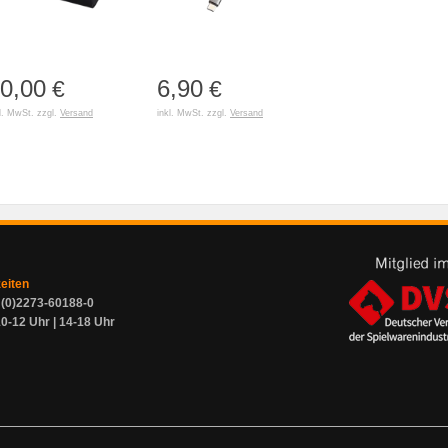
0,00
6,90
€
€
l. MwSt. zzgl.
Versand
inkl. MwSt. zzgl.
Versand
zeiten
9 (0)2273-60188-0
0-12 Uhr | 14-18 Uhr