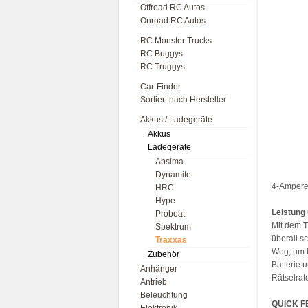
Offroad RC Autos
Onroad RC Autos
RC Monster Trucks
RC Buggys
RC Truggys
Car-Finder
Sortiert nach Hersteller
Akkus / Ladegeräte
Akkus
Ladegeräte
Absima
Dynamite
4-Ampere
HRC
Hype
Leistung
Proboat
Mit dem T
Spektrum
überall s
Traxxas
Weg, um I
Zubehör
Batterie 
Anhänger
Rätselrat
Antrieb
Beleuchtung
QUICK F