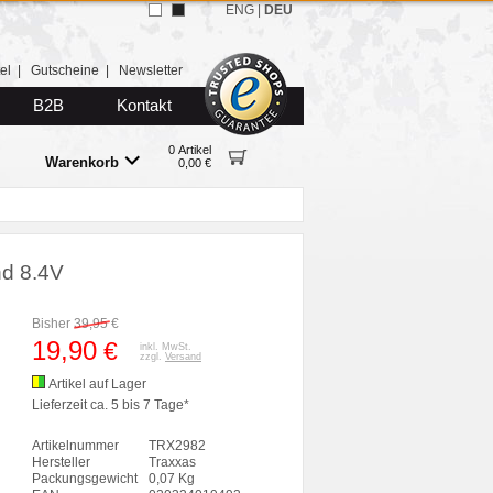
ENG
|
DEU
el
|
Gutscheine
|
Newsletter
B2B
Kontakt
0 Artikel
Warenkorb
0,00 €
nd 8.4V
Bisher
39,95
€
19,90
€
inkl. MwSt.
zzgl.
Versand
Artikel auf Lager
Lieferzeit ca. 5 bis 7 Tage*
Artikelnummer
TRX2982
Hersteller
Traxxas
Packungsgewicht
0,07 Kg