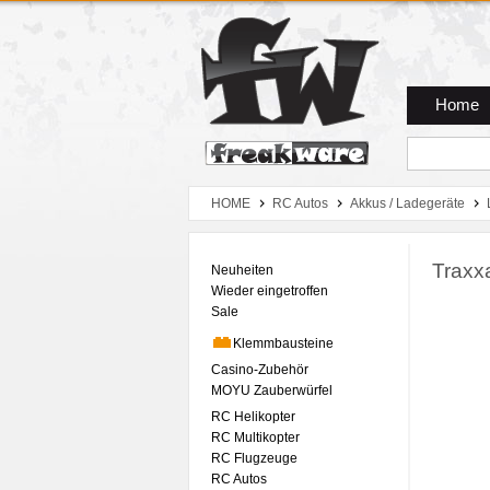
Zum Hauptmenue
Zum Seiteninhalt
Zum Warenkob
Home
HOME
RC Autos
Akkus / Ladegeräte
Traxx
Neuheiten
Wieder eingetroffen
Sale
Klemmbausteine
Casino-Zubehör
MOYU Zauberwürfel
RC Helikopter
RC Multikopter
RC Flugzeuge
RC Autos