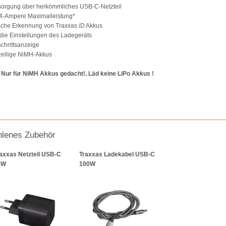
sorgung über herkömmliches USB-C-Netzteil
 4-Ampere Maximalleistung*
sche Erkennung von Traxxas iD Akkus
 die Einstellungen des Ladegeräts
chrittsanzeige
zellige NiMH-Akkus
 Nur für NiMH Akkus gedacht!. Läd keine LiPo Akkus !
lenes Zubehör
axxas Netzteil USB-C
Traxxas Ladekabel USB-C
5W
100W