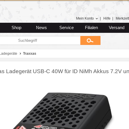
Mein Konto
|
Hilfe
|
Merkzett
Shop
News
Service
Filialen
Versand
Ladegeräte
Traxxas
as Ladegerät USB-C 40W für ID NiMh Akkus 7.2V u