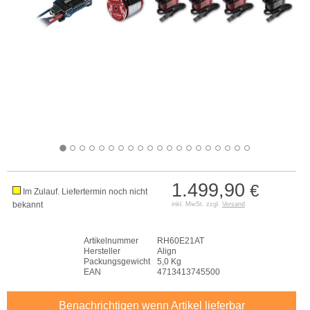
1.499,90
€
Im Zulauf. Liefertermin noch nicht
bekannt
inkl. MwSt. zzgl.
Versand
Artikelnummer
RH60E21AT
Hersteller
Align
Packungsgewicht
5,0 Kg
EAN
4713413745500
Benachrichtigen wenn Artikel lieferbar