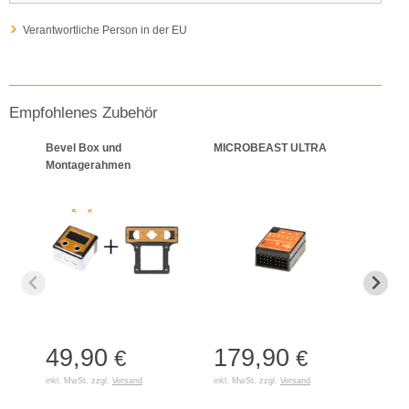
Verantwortliche Person in der EU
Empfohlenes Zubehör
Bevel Box und
MICROBEAST ULTRA
Gens
Montagerahmen
45C 
49,90
179,90
98
€
€
inkl. MwSt. zzgl.
Versand
inkl. MwSt. zzgl.
Versand
inkl. 