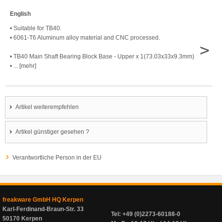
English
• Suitable for TB40.
• 6061-T6 Aluminum alloy material and CNC processed.
>
• TB40 Main Shaft Bearing Block Base - Upper x 1(73.03x33x9.3mm)
• ... [mehr]
Artikel weiterempfehlen
Artikel günstiger gesehen ?
Verantwortliche Person in der EU
freakware GmbH HQ Kerpen
Karl-Ferdinand-Braun-Str. 33
Tel: +49 (0)2273-60188-0
50170 Kerpen