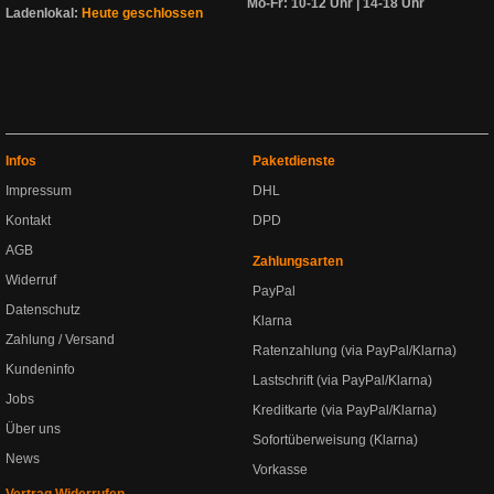
Mo-Fr: 10-12 Uhr | 14-18 Uhr
Ladenlokal:
Heute geschlossen
Infos
Paketdienste
Impressum
DHL
Kontakt
DPD
AGB
Zahlungsarten
Widerruf
PayPal
Datenschutz
Klarna
Zahlung / Versand
Ratenzahlung (via PayPal/Klarna)
Kundeninfo
Lastschrift (via PayPal/Klarna)
Jobs
Kreditkarte (via PayPal/Klarna)
Über uns
Sofortüberweisung (Klarna)
News
Vorkasse