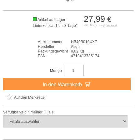
27,99
€
Artikel auf Lager
Lieferzeit ca. 1 bis 3 Tage*
inkl. MwSt. zzgl.
Versand
Artikelnummer
HB40B010XXT
Hersteller
Align
Packungsgewicht
0,02 Kg
EAN
4713413735174
Menge
In den Warenkorb
Auf den Merkzettel
Verfügbarkeit in meiner Filiale