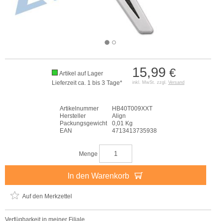
15,99
€
Artikel auf Lager
Lieferzeit ca. 1 bis 3 Tage*
inkl. MwSt. zzgl.
Versand
Artikelnummer
HB40T009XXT
Hersteller
Align
Packungsgewicht
0,01 Kg
EAN
4713413735938
Menge
In den Warenkorb
Auf den Merkzettel
Verfügbarkeit in meiner Filiale