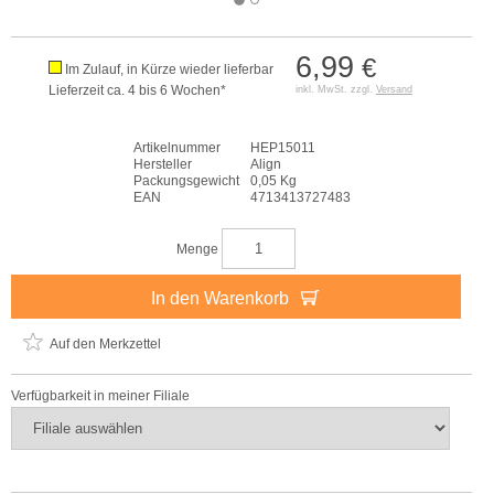
6,99
€
Im Zulauf, in Kürze wieder lieferbar
Lieferzeit ca. 4 bis 6 Wochen*
inkl. MwSt. zzgl.
Versand
Artikelnummer
HEP15011
Hersteller
Align
Packungsgewicht
0,05 Kg
EAN
4713413727483
Menge
In den Warenkorb
Auf den Merkzettel
Verfügbarkeit in meiner Filiale