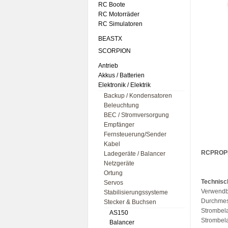
RC Boote
RC Motorräder
RC Simulatoren
BEASTX
SCORPION
Antrieb
Akkus / Batterien
Elektronik / Elektrik
Backup / Kondensatoren
Beleuchtung
BEC / Stromversorgung
Empfänger
Fernsteuerung/Sender
Kabel
RCPROPL
Ladegeräte / Balancer
Netzgeräte
Ortung
Technisc
Servos
Verwendb
Stabilisierungssysteme
Durchmes
Stecker & Buchsen
Strombela
AS150
Strombela
Balancer