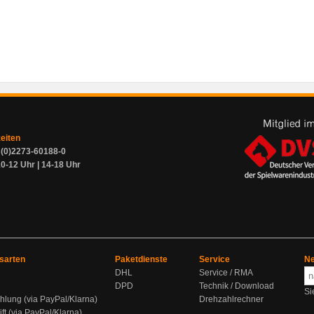
zeiten
9 (0)2273-60188-0
0-12 Uhr | 14-18 Uhr
sarten
Paketdienste
Service
Ne
DHL
Service / RMA
DPD
Technik / Download
Si
hlung (via PayPal/Klarna)
Drehzahlrechner
ift (via PayPal/Klarna)