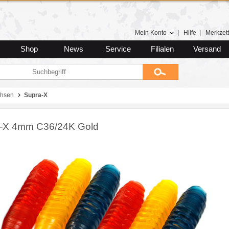
Mein Konto
|
Hilfe
|
Merkzett
Shop
News
Service
Filialen
Versand
chsen
Supra-X
-X 4mm C36/24K Gold