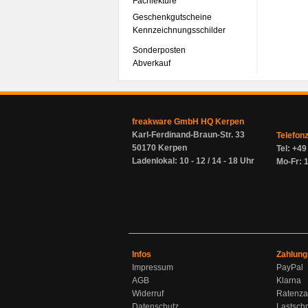
Fachlektüre
Geschenkgutscheine
Kennzeichnungsschilder
Sonderposten
Abverkauf
freakware GmbH HQ Kerpen
Karl-Ferdinand-Braun-Str. 33
Telefon
50170 Kerpen
Tel: +4
Ladenlokal: 10 - 12 / 14 - 18 Uhr
Mo-Fr: 1
Infos
Zahlung
Impressum
PayPal
AGB
Klarna
Widerruf
Ratenza
Datenschutz
Lastschr