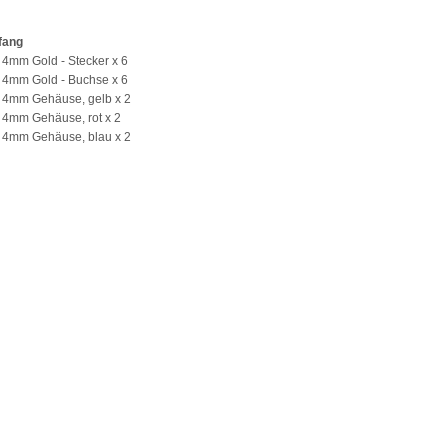
fang
 4mm Gold - Stecker x 6
 4mm Gold - Buchse x 6
X 4mm Gehäuse, gelb x 2
 4mm Gehäuse, rot x 2
X 4mm Gehäuse, blau x 2