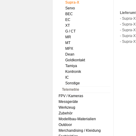
Supra-X
Servo
Lieferum
BEC
- Supra-X
EC
- Supra-X
XT
- Supra-
G / CT
- Supra-X
MR
- Supra-
MT
MPX
Dean
Goldkontakt
Tamiya
Kontronik
IC
Sonstige
Telemetrie
FPV / Kameras
Messgeräte
Werkzeug
Zubehör
Modellbau-Materialien
Outdoor
Merchandising / Kleidung