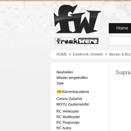
Zum Hauptmenue
Zum Seiteninhalt
Zum Warenkob
Home
HOME
Elektronik / Elektrik
Stecker & Bu
Supra
Neuheiten
Wieder eingetroffen
Sale
Klemmbausteine
Casino-Zubehör
MOYU Zauberwürfel
RC Helikopter
RC Multikopter
RC Flugzeuge
RC Autos