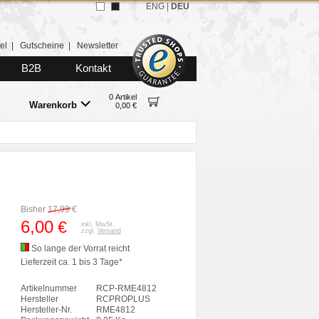
ENG
|
DEU
el
|
Gutscheine
|
Newsletter
B2B
Kontakt
0 Artikel
Warenkorb
0,00 €
Bisher
17,99
€
6,00
€
inkl. MwSt.
zzgl.
Versand
So lange der Vorrat reicht
Lieferzeit ca. 1 bis 3 Tage*
Artikelnummer
RCP-RME4812
Hersteller
RCPROPLUS
Hersteller-Nr.
RME4812