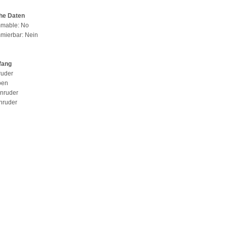
he Daten
mmable: No
mierbar: Nein
fang
ruder
pen
enruder
enruder