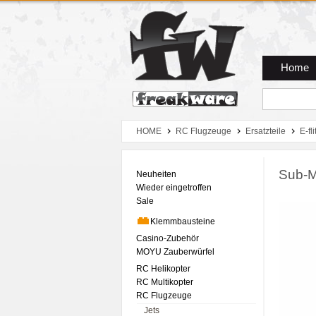
Zum Hauptmenue
Zum Seiteninhalt
Zum Warenkob
Home
HOME
RC Flugzeuge
Ersatzteile
E-fli
Sub-Mi
Neuheiten
Wieder eingetroffen
Sale
Klemmbausteine
Casino-Zubehör
MOYU Zauberwürfel
RC Helikopter
RC Multikopter
RC Flugzeuge
Jets