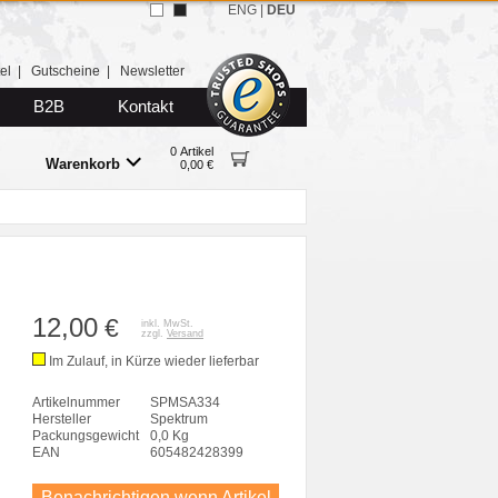
ENG
|
DEU
el
|
Gutscheine
|
Newsletter
B2B
Kontakt
0 Artikel
Warenkorb
0,00 €
12,00
€
inkl. MwSt.
zzgl.
Versand
Im Zulauf, in Kürze wieder lieferbar
Artikelnummer
SPMSA334
Hersteller
Spektrum
Packungsgewicht
0,0 Kg
EAN
605482428399
Benachrichtigen wenn Artikel