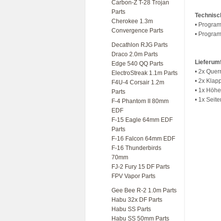
Carbon-Z T-28 Trojan
Parts
Technisc
Cherokee 1.3m
• Progra
Convergence Parts
• Program
Decathlon RJG Parts
Draco 2.0m Parts
Lieferum
Edge 540 QQ Parts
• 2x Quer
ElectroStreak 1.1m Parts
• 2x Klap
F4U-4 Corsair 1.2m
• 1x Höh
Parts
• 1x Seit
F-4 Phantom II 80mm
EDF
F-15 Eagle 64mm EDF
Parts
F-16 Falcon 64mm EDF
F-16 Thunderbirds
70mm
FJ-2 Fury 15 DF Parts
FPV Vapor Parts
Gee Bee R-2 1.0m Parts
Habu 32x DF Parts
Habu SS Parts
Habu SS 50mm Parts