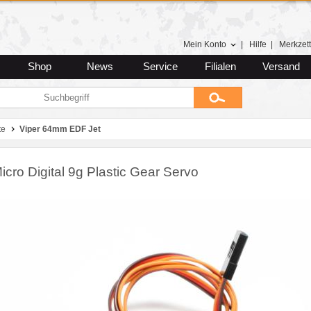
Mein Konto
|
Hilfe
|
Merkzett
Shop
News
Service
Filialen
Versand
te
Viper 64mm EDF Jet
cro Digital 9g Plastic Gear Servo