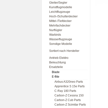
Gleiter/Segler
Kunstflugmodelle
Leichtflugzeuge
Hoch-/Schulterdecker
Mittel-/Tiefdecker
Mehrfachdecker
Nurflügler
Warbirds
Wasserflugzeuge
Sonstige Modelle
Sortiert nach Hersteller
Antrieb Elektro
Beleuchtung
Ersatzteile
Blade
E-flite
Airbus A320neo Parts
Apprentice S 15e Parts
C-Ray 180 Parts
Carbon-Z Cessna 150
Carbon-Z Cub Parts
Carbon-Z Scimitar Parts