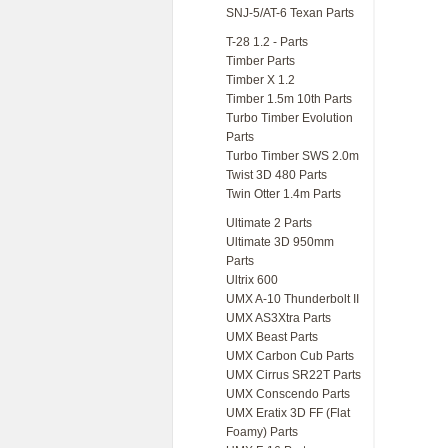
SNJ-5/AT-6 Texan Parts
T-28 1.2 - Parts
Timber Parts
Timber X 1.2
Timber 1.5m 10th Parts
Turbo Timber Evolution
Parts
Turbo Timber SWS 2.0m
Twist 3D 480 Parts
Twin Otter 1.4m Parts
Ultimate 2 Parts
Ultimate 3D 950mm
Parts
Ultrix 600
UMX A-10 Thunderbolt II
UMX AS3Xtra Parts
UMX Beast Parts
UMX Carbon Cub Parts
UMX Cirrus SR22T Parts
UMX Conscendo Parts
UMX Eratix 3D FF (Flat
Foamy) Parts