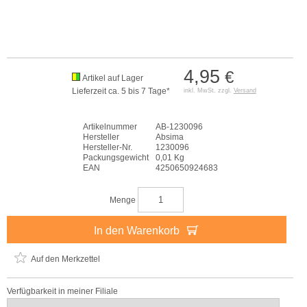
4,95
€
Artikel auf Lager
Lieferzeit ca. 5 bis 7 Tage*
inkl. MwSt. zzgl.
Versand
Artikelnummer
AB-1230096
Hersteller
Absima
Hersteller-Nr.
1230096
Packungsgewicht
0,01 Kg
EAN
4250650924683
Menge
In den Warenkorb
Auf den Merkzettel
Verfügbarkeit in meiner Filiale