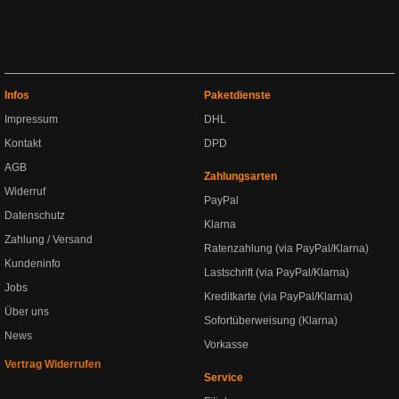
Infos
Paketdienste
Impressum
DHL
Kontakt
DPD
AGB
Zahlungsarten
Widerruf
PayPal
Datenschutz
Klarna
Zahlung / Versand
Ratenzahlung (via PayPal/Klarna)
Kundeninfo
Lastschrift (via PayPal/Klarna)
Jobs
Kreditkarte (via PayPal/Klarna)
Über uns
Sofortüberweisung (Klarna)
News
Vorkasse
Vertrag Widerrufen
Service