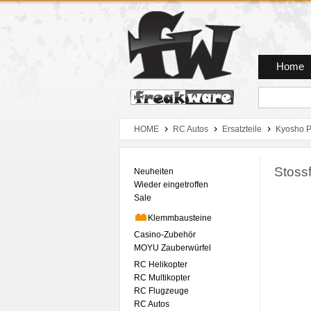
Zum Hauptmenue
Zum Seiteninhalt
Zum Warenkob
Home
HOME
RC Autos
Ersatzteile
Kyosho P
Stoss
Neuheiten
Wieder eingetroffen
Sale
Klemmbausteine
Casino-Zubehör
MOYU Zauberwürfel
RC Helikopter
RC Multikopter
RC Flugzeuge
RC Autos