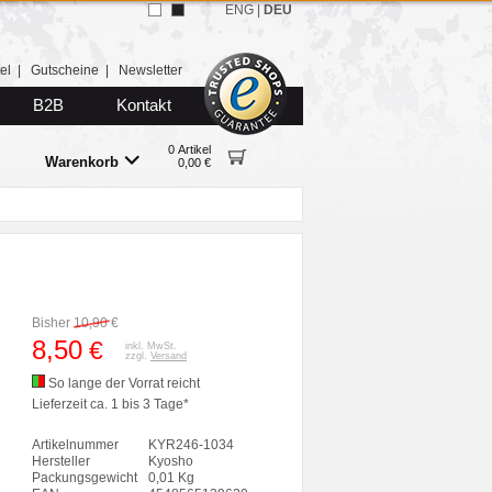
ENG
|
DEU
el
|
Gutscheine
|
Newsletter
B2B
Kontakt
0 Artikel
Warenkorb
0,00 €
Bisher
10,90
€
8,50
€
inkl. MwSt.
zzgl.
Versand
So lange der Vorrat reicht
Lieferzeit ca. 1 bis 3 Tage*
Artikelnummer
KYR246-1034
Hersteller
Kyosho
Packungsgewicht
0,01 Kg