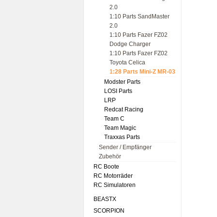
2.0
1:10 Parts SandMaster
2.0
1:10 Parts Fazer FZ02
Dodge Charger
1:10 Parts Fazer FZ02
Toyota Celica
1:28 Parts Mini‑Z MR‑03
Modster Parts
LOSI Parts
LRP
Redcat Racing
Team C
Team Magic
Traxxas Parts
Sender / Empfänger
Zubehör
RC Boote
RC Motorräder
RC Simulatoren
BEASTX
SCORPION