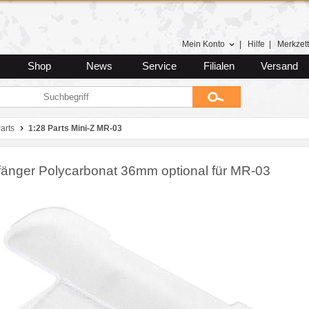
Mein Konto
|
Hilfe
|
Merkzett
Shop
News
Service
Filialen
Versand
arts
1:28 Parts Mini‑Z MR‑03
fänger Polycarbonat 36mm optional für MR‑03