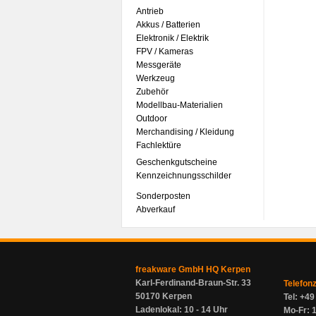
Antrieb
Akkus / Batterien
Elektronik / Elektrik
FPV / Kameras
Messgeräte
Werkzeug
Zubehör
Modellbau-Materialien
Outdoor
Merchandising / Kleidung
Fachlektüre
Geschenkgutscheine
Kennzeichnungsschilder
Sonderposten
Abverkauf
freakware GmbH HQ Kerpen
Karl-Ferdinand-Braun-Str. 33
Telefon
50170 Kerpen
Tel: +4
Ladenlokal: 10 - 14 Uhr
Mo-Fr: 1