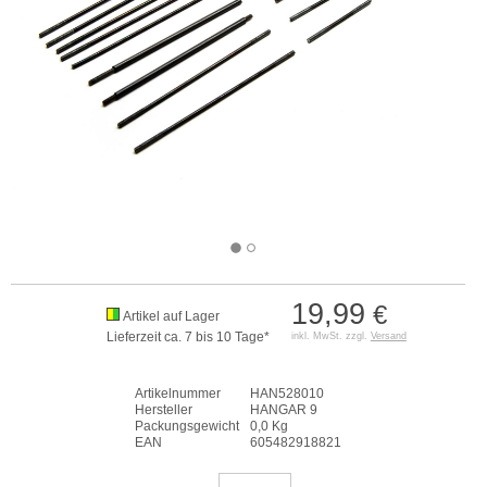
19,99
€
Artikel auf Lager
Lieferzeit ca. 7 bis 10 Tage*
inkl. MwSt. zzgl.
Versand
Artikelnummer
HAN528010
Hersteller
HANGAR 9
Packungsgewicht
0,0 Kg
EAN
605482918821