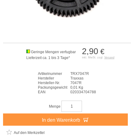
2,90
€
Geringe Mengen verfugbar
Lieferzeit ca. 1 bis 3 Tage*
inkl. MwSt. zzgl.
Versand
Artikelnummer
TRX7047R
Hersteller
Traxxas
Hersteller-Nr.
7047R
Packungsgewicht
0,01 Kg
EAN
020334704788
Menge
In den Warenkorb
Auf den Merkzettel