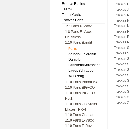
Redcat Racing
Traxxas 
Team C
Traxxas J
Team Magic
Traxxas N
Traxxas Parts
Traxxas N
Traxxas N
1:7 Parts X-Maxx
Traxxas R
1:8 Parts E-Maxx
Traxxas R
Brushless
Traxxas R
1:10 Parts Bandit
Traxxas S
Parts
Traxxas 
Antrieb/Elektronik
Traxxas S
Dämpfer
Traxxas S
Fahrwerk/Karosserie
Traxxas S
Lager/Schrauben
Traxxas 
Werkzeug
Traxxas 
1:10 Parts Bandit VXL
Traxxas 
1:10 Parts BIGFOOT
Traxxas 
1:10 Parts BIGFOOT
Traxxas 
No.1
Traxxas 
1:10 Parts Chevrolet
Blazer TRX-4
1:10 Parts Craniac
1:10 Parts E-Maxx
1:10 Parts E-Revo