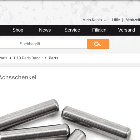
Mein Konto
|
Hilfe
|
Merkzett
Shop
News
Service
Filialen
Versand
Parts
1:10 Parts Bandit
Parts
e Achsschenkel