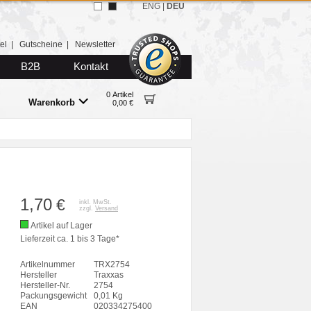
ENG
|
DEU
el
|
Gutscheine
|
Newsletter
B2B
Kontakt
0 Artikel
Warenkorb
0,00 €
1,70
€
inkl. MwSt.
zzgl.
Versand
Artikel auf Lager
Lieferzeit ca. 1 bis 3 Tage*
Artikelnummer
TRX2754
Hersteller
Traxxas
Hersteller-Nr.
2754
Packungsgewicht
0,01 Kg
EAN
020334275400