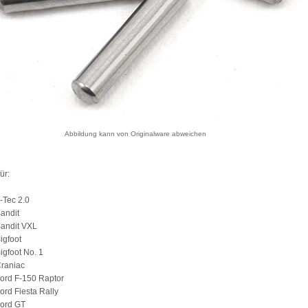
Abbildung kann von Originalware abweichen
ür:
-Tec 2.0
andit
Bandit VXL
igfoot
igfoot No. 1
Craniac
ord F-150 Raptor
ord Fiesta Rally
Ford GT