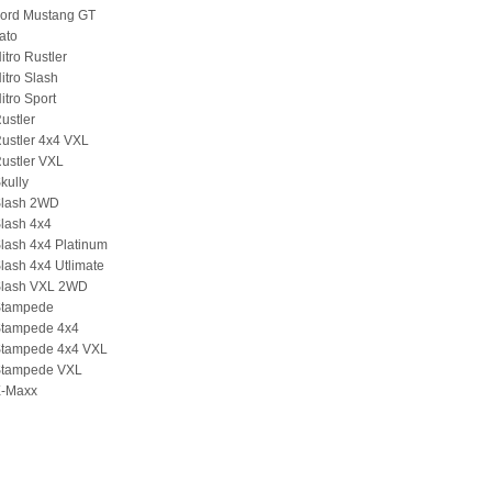
Ford Mustang GT
ato
itro Rustler
itro Slash
itro Sport
ustler
ustler 4x4 VXL
ustler VXL
kully
Slash 2WD
lash 4x4
lash 4x4 Platinum
lash 4x4 Utlimate
Slash VXL 2WD
Stampede
Stampede 4x4
Stampede 4x4 VXL
Stampede VXL
X-Maxx