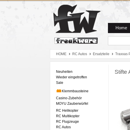
Zum Hauptmenue
Zum Seiteninhalt
Zum Warenkob
Home
HOME
RC Autos
Ersatzteile
Traxxas 
Stift
Neuheiten
Wieder eingetroffen
Sale
Klemmbausteine
Casino-Zubehör
MOYU Zauberwürfel
RC Helikopter
RC Multikopter
RC Flugzeuge
RC Autos