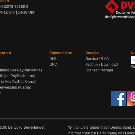
zeiten
9 (0)2273-60188-0
0-12 Uhr | 14-18 Uhr
sarten
Paketdienste
Service
Ne
DHL
Service / RMA
DPD
Technik / Download
Si
hlung (via PayPal/Klarna)
Drehzahlrechner
ift (via PayPal/Klarna)
rte (via PayPal/Klarna)
berweisung (Klarna)
e
5.00
bei
1570
Bewertungen
*Gilt für Lieferungen nach Deutschland. 
Informationen zur Berechnung des Liefer