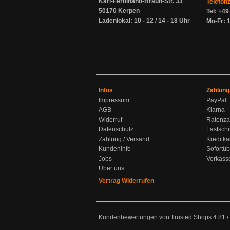
Karl-Ferdinand-Braun-Str. 33
Telefon
50170 Kerpen
Tel: +4
Ladenlokal: 10 - 12 / 14 - 18 Uhr
Mo-Fr: 1
Infos
Zahlung
Impressum
PayPal
AGB
Klarna
Widerruf
Ratenza
Datenschutz
Lastschr
Zahlung / Versand
Kreditka
Kundeninfo
Sofortü
Jobs
Vorkass
Über uns
Vertrag Widerrufen
Kundenbewertungen von Trusted Shops
4.81
/