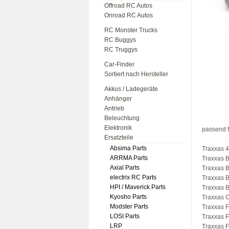
Offroad RC Autos
Onroad RC Autos
RC Monster Trucks
RC Buggys
RC Truggys
Car-Finder
Sortiert nach Hersteller
Akkus / Ladegeräte
Anhänger
Antrieb
Beleuchtung
Elektronik
passend f
Ersatzteile
Absima Parts
Traxxas 4
ARRMA Parts
Traxxas B
Axial Parts
Traxxas 
electrix RC Parts
Traxxas B
HPI / Maverick Parts
Traxxas B
Kyosho Parts
Traxxas 
Modster Parts
Traxxas F
LOSI Parts
Traxxas F
LRP
Traxxas 