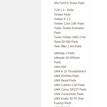
SNJ-5/AT-6 Texan Parts
T-28 1.2 - Parts
Timber Parts
Timber X 1.2
Timber 1.5m 10th Parts
Turbo Timber Evolution
Parts
Turbo Timber SWS 2.0m
Twist 3D 480 Parts
Twin Otter 1.4m Parts
Ultimate 2 Parts
Ultimate 3D 950mm
Parts
Ultrix 600
UMX A-10 Thunderbolt II
UMX AS3Xtra Parts
UMX Beast Parts
UMX Carbon Cub Parts
UMX Cirrus SR22T Parts
UMX Conscendo Parts
UMX Eratix 3D FF (Flat
Foamy) Parts