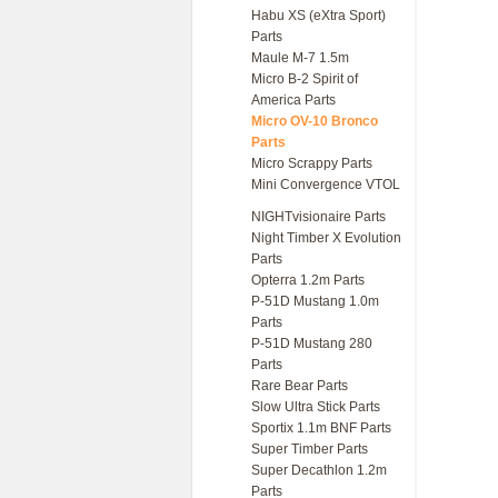
Habu XS (eXtra Sport)
Parts
Maule M-7 1.5m
Micro B-2 Spirit of
America Parts
Micro OV-10 Bronco
Parts
Micro Scrappy Parts
Mini Convergence VTOL
NIGHTvisionaire Parts
Night Timber X Evolution
Parts
Opterra 1.2m Parts
P-51D Mustang 1.0m
Parts
P-51D Mustang 280
Parts
Rare Bear Parts
Slow Ultra Stick Parts
Sportix 1.1m BNF Parts
Super Timber Parts
Super Decathlon 1.2m
Parts