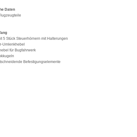
he Daten
 Flugzeugteile
fang
mit 5 Stück Steuerhörnern mit Halterungen
er-Umlenkhebel
hebel für Bugfahrwerk
nkkugeln
stschneidende Befestigungselemente