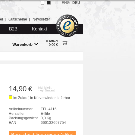
ENG
|
DEU
el
|
Gutscheine
|
Newsletter
B2B
Kontakt
0 Artikel
Warenkorb
0,00 €
14,90
€
inkl. MwSt.
zzgl.
Versand
Im Zulauf, in Kürze wieder lieferbar
Artikelnummer
EFL-4116
Hersteller
E-flite
Packungsgewicht
0,0 Kg
EAN
660132697754
Benachrichtigen wenn Artikel