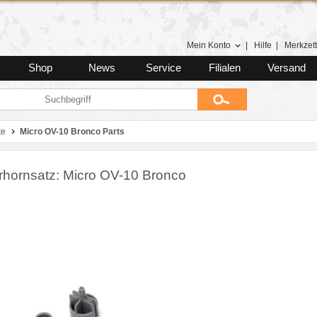
Mein Konto
|
Hilfe
|
Merkzett
Shop
News
Service
Filialen
Versand
te
Micro OV-10 Bronco Parts
rhornsatz: Micro OV-10 Bronco