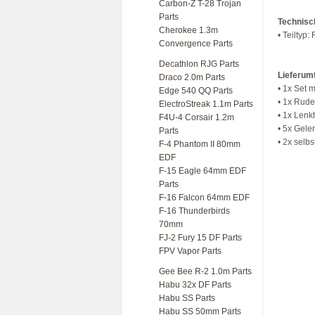
Carbon-Z T-28 Trojan
Parts
Technisc
Cherokee 1.3m
• Teiltyp:
Convergence Parts
Decathlon RJG Parts
Lieferum
Draco 2.0m Parts
• 1x Set 
Edge 540 QQ Parts
• 1x Rud
ElectroStreak 1.1m Parts
• 1x Lenk
F4U-4 Corsair 1.2m
• 5x Gele
Parts
• 2x selb
F-4 Phantom II 80mm
EDF
F-15 Eagle 64mm EDF
Parts
F-16 Falcon 64mm EDF
F-16 Thunderbirds
70mm
FJ-2 Fury 15 DF Parts
FPV Vapor Parts
Gee Bee R-2 1.0m Parts
Habu 32x DF Parts
Habu SS Parts
Habu SS 50mm Parts