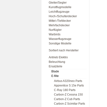
Gleiter/Segler
Kunstflugmodelle
Leichtflugzeuge
Hoch-/Schulterdecker
Mittel-/Tiefdecker
Mehrfachdecker
Nurflügler
Warbirds
Wasserflugzeuge
Sonstige Modelle
Sortiert nach Hersteller
Antrieb Elektro
Beleuchtung
Ersatzteile
Blade
E-flite
Airbus A320neo Parts
Apprentice S 15e Parts
C-Ray 180 Parts
Carbon-Z Cessna 150
Carbon-Z Cub Parts
Carbon-Z Scimitar Parts