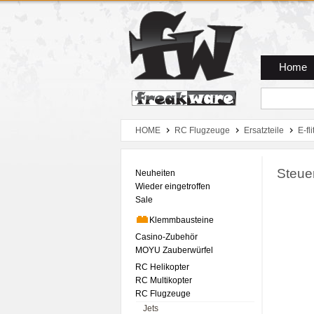
Zum Hauptmenue
Zum Seiteninhalt
Zum Warenkob
Home
HOME
RC Flugzeuge
Ersatzteile
E-fli
Steue
Neuheiten
Wieder eingetroffen
Sale
Klemmbausteine
Casino-Zubehör
MOYU Zauberwürfel
RC Helikopter
RC Multikopter
RC Flugzeuge
Jets