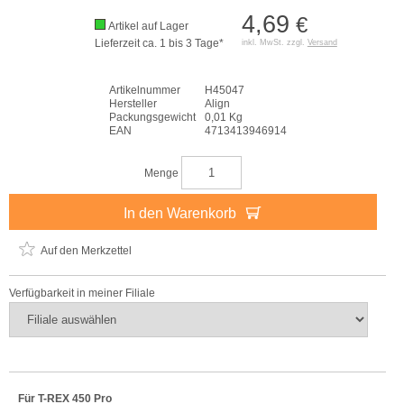
4,69
€
Artikel auf Lager
Lieferzeit ca. 1 bis 3 Tage*
inkl. MwSt. zzgl.
Versand
Artikelnummer
H45047
Hersteller
Align
Packungsgewicht
0,01 Kg
EAN
4713413946914
Menge
In den Warenkorb
Auf den Merkzettel
Verfügbarkeit in meiner Filiale
Für T-REX 450 Pro