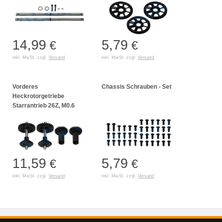
14,99
5,79
€
€
inkl. MwSt. zzgl.
Versand
inkl. MwSt. zzgl.
Versand
Vorderes
Chassis Schrauben - Set
Heckrotorgetriebe
Starrantrieb 26Z, M0.6
11,59
5,79
€
€
inkl. MwSt. zzgl.
Versand
inkl. MwSt. zzgl.
Versand