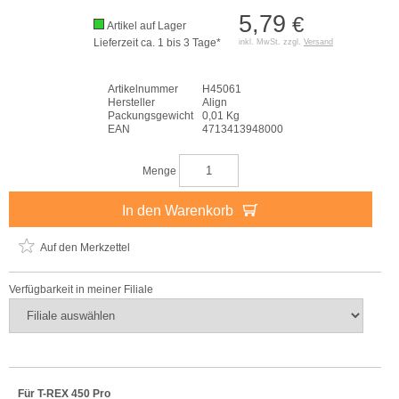
5,79
€
Artikel auf Lager
Lieferzeit ca. 1 bis 3 Tage*
inkl. MwSt. zzgl.
Versand
Artikelnummer
H45061
Hersteller
Align
Packungsgewicht
0,01 Kg
EAN
4713413948000
Menge
In den Warenkorb
Auf den Merkzettel
Verfügbarkeit in meiner Filiale
Für T-REX 450 Pro