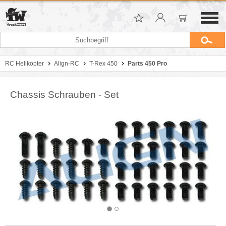
RC Helikopter
Align-RC
T-Rex 450
Parts 450 Pro
Chassis Schrauben - Set