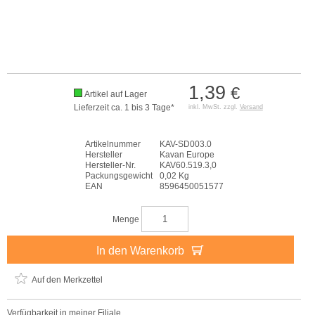
1,39
€
Artikel auf Lager
Lieferzeit ca. 1 bis 3 Tage*
inkl. MwSt. zzgl.
Versand
Artikelnummer
KAV-SD003.0
Hersteller
Kavan Europe
Hersteller-Nr.
KAV60.519.3,0
Packungsgewicht
0,02 Kg
EAN
8596450051577
Menge
In den Warenkorb
Auf den Merkzettel
Verfügbarkeit in meiner Filiale