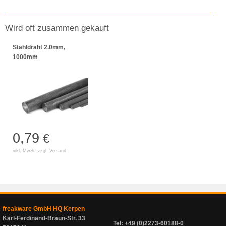
Wird oft zusammen gekauft
Stahldraht 2.0mm,
1000mm
0,79
€
inkl. MwSt. zzgl.
Versand
freakware GmbH HQ Kerpen
Karl-Ferdinand-Braun-Str. 33
Tel: +49 (0)2273-60188-0