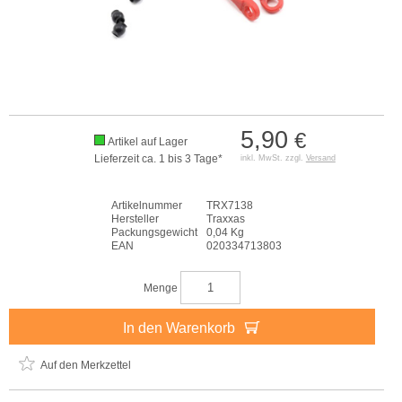
5,90
€
Artikel auf Lager
Lieferzeit ca. 1 bis 3 Tage*
inkl. MwSt. zzgl.
Versand
Artikelnummer
TRX7138
Hersteller
Traxxas
Packungsgewicht
0,04 Kg
EAN
020334713803
Menge
In den Warenkorb
Auf den Merkzettel