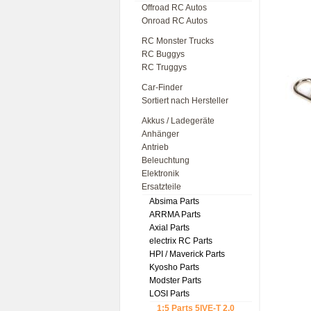
Offroad RC Autos
Onroad RC Autos
RC Monster Trucks
RC Buggys
RC Truggys
Car-Finder
Sortiert nach Hersteller
Akkus / Ladegeräte
Anhänger
Antrieb
Beleuchtung
Elektronik
Ersatzteile
Absima Parts
ARRMA Parts
Axial Parts
electrix RC Parts
HPI / Maverick Parts
Kyosho Parts
Modster Parts
LOSI Parts
1:5 Parts 5IVE-T 2.0