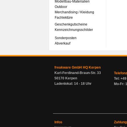
Modellbau-Materialien
Outdoor
Merchandising / Kleidung
Fachlektüre
Geschenkgutscheine
Kennzeichnungsschilder
Sonderposten
Abverkauf
freakware GmbH HQ Kerpen
Karl-Ferdinand-Braun-Str. 33
Telefon
50170 Kerpen
Tel: +4
Ladenlokal: 14 - 18 Uhr
Mo-Fr: 1
Infos
Zahlung