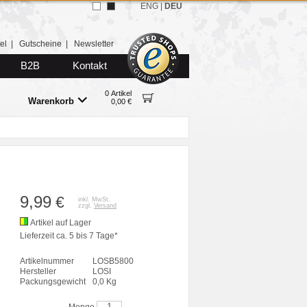
ENG
|
DEU
el
|
Gutscheine
|
Newsletter
B2B
Kontakt
0 Artikel
Warenkorb
0,00 €
9,99
€
inkl. MwSt.
zzgl.
Versand
Artikel auf Lager
Lieferzeit ca. 5 bis 7 Tage*
Artikelnummer
LOSB5800
Hersteller
LOSI
Packungsgewicht
0,0 Kg