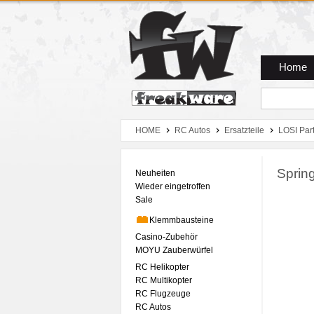
Zum Hauptmenue
Zum Seiteninhalt
Zum Warenkob
Home
HOME
RC Autos
Ersatzteile
LOSI Par
Sprin
Neuheiten
Wieder eingetroffen
Sale
Klemmbausteine
Casino-Zubehör
MOYU Zauberwürfel
RC Helikopter
RC Multikopter
RC Flugzeuge
RC Autos