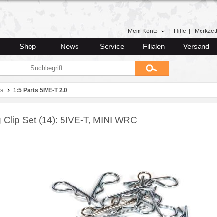
Mein Konto
|
Hilfe
|
Merkzett
Shop
News
Service
Filialen
Versand
ts
1:5 Parts 5IVE-T 2.0
g Clip Set (14): 5IVE-T, MINI WRC