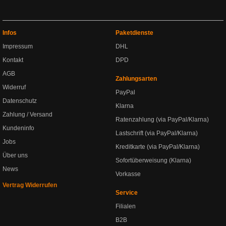
Infos
Paketdienste
Impressum
DHL
Kontakt
DPD
AGB
Zahlungsarten
Widerruf
PayPal
Datenschutz
Klarna
Zahlung / Versand
Ratenzahlung (via PayPal/Klarna)
Kundeninfo
Lastschrift (via PayPal/Klarna)
Jobs
Kreditkarte (via PayPal/Klarna)
Über uns
Sofortüberweisung (Klarna)
News
Vorkasse
Vertrag Widerrufen
Service
Filialen
B2B