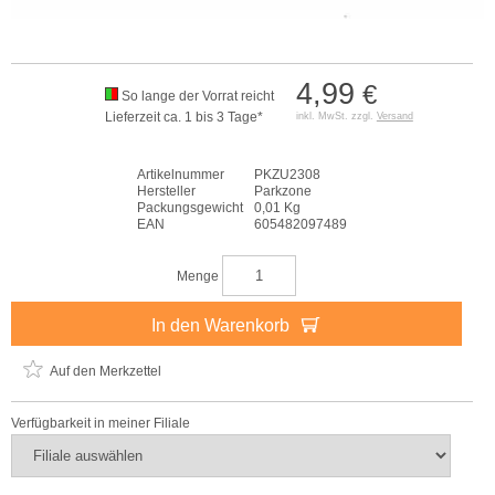
4,99
€
So lange der Vorrat reicht
Lieferzeit ca. 1 bis 3 Tage*
inkl. MwSt. zzgl.
Versand
Artikelnummer
PKZU2308
Hersteller
Parkzone
Packungsgewicht
0,01 Kg
EAN
605482097489
Menge
In den Warenkorb
Auf den Merkzettel
Verfügbarkeit in meiner Filiale