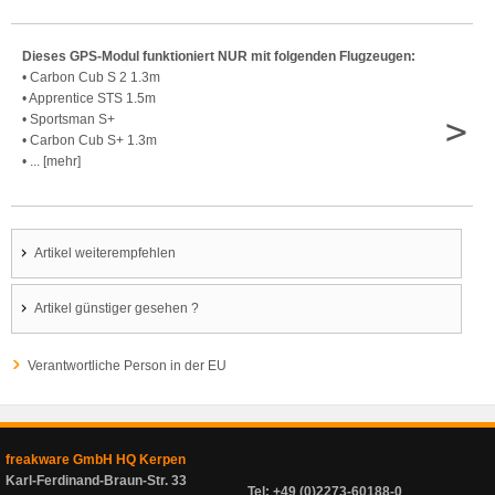
Dieses GPS-Modul funktioniert NUR mit folgenden Flugzeugen:
• Carbon Cub S 2 1.3m
• Apprentice STS 1.5m
>
• Sportsman S+
• Carbon Cub S+ 1.3m
• ... [mehr]
Artikel weiterempfehlen
Artikel günstiger gesehen ?
Verantwortliche Person in der EU
freakware GmbH HQ Kerpen
Karl-Ferdinand-Braun-Str. 33
Tel: +49 (0)2273-60188-0