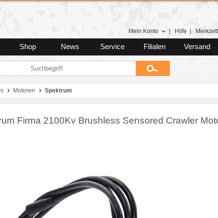
Mein Konto
|
Hilfe
|
Merkzett
Shop
News
Service
Filialen
Versand
rs
Motoren
Spektrum
rum Firma 2100Kv Brushless Sensored Crawler Mot