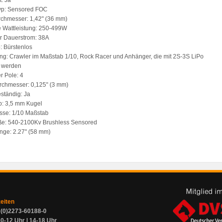
: Ja
yp: Sensored FOC
chmesser: 1,42" (36 mm)
 Wattleistung: 250-499W
r Dauerstrom: 38A
: Bürstenlos
: Crawler im Maßstab 1/10, Rock Racer und Anhänger, die mit 2S-3S LiPo
n werden
r Pole: 4
rchmesser: 0,125" (3 mm)
ständig: Ja
p: 3,5 mm Kugel
sse: 1/10 Maßstab
ße: 540-2100Kv Brushless Sensored
nge: 2.27" (58 mm)
zeiten
9 (0)2273-60188-0
0-12 Uhr | 14-18 Uhr