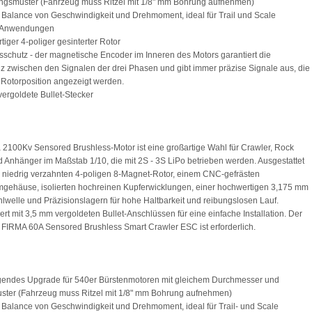
ngsmuster (Fahrzeug muss Ritzel mit 1/8" mm Bohrung aufnehmen)
e Balance von Geschwindigkeit und Drehmoment, ideal für Trail und Scale
 Anwendungen
tiger 4-poliger gesinterter Rotor
ätsschutz - der magnetische Encoder im Inneren des Motors garantiert die
z zwischen den Signalen der drei Phasen und gibt immer präzise Signale aus, die
 Rotorposition angezeigt werden.
vergoldete Bullet-Stecker
 2100Kv Sensored Brushless-Motor ist eine großartige Wahl für Crawler, Rock
 Anhänger im Maßstab 1/10, die mit 2S - 3S LiPo betrieben werden. Ausgestattet
 niedrig verzahnten 4-poligen 8-Magnet-Rotor, einem CNC-gefrästen
gehäuse, isolierten hochreinen Kupferwicklungen, einer hochwertigen 3,175 mm
ahlwelle und Präzisionslagern für hohe Haltbarkeit und reibungslosen Lauf.
iert mit 3,5 mm vergoldeten Bullet-Anschlüssen für eine einfache Installation. Der
FIRMA 60A Sensored Brushless Smart Crawler ESC ist erforderlich.
gendes Upgrade für 540er Bürstenmotoren mit gleichem Durchmesser und
ster (Fahrzeug muss Ritzel mit 1/8" mm Bohrung aufnehmen)
e Balance von Geschwindigkeit und Drehmoment, ideal für Trail- und Scale