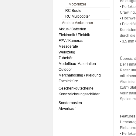
Befestigu
Motorritzel
• Perfekt
RC Boote
Crawling
RC Multicopter
• Hochwer
Antrieb Verbrenner
• Polarit
Akkus / Batterien
Konsisten
Elektronik / Elektrik
durch die
FPV / Kameras
• 3,5 mm 
Messgeräte
Werkzeug
Zubehör
Übersicht
Modellbau-Materialien
Der Firma
Outdoor
Racer und
Merchandising / Kleidung
mit einem
Fachlektüre
Aluminium
(1/8") St
Geschenkgutscheine
Vorinstall
Kennzeichnungsschilder
Spektrum 
Sonderposten
Abverkauf
Features
Hervorra
Einbaumu
• Perfekt