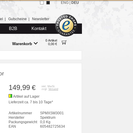
ENG
|
DEU
el
|
Gutscheine
|
Newsletter
B2B
Kontakt
0 Artikel
Warenkorb
0,00 €
or
149,99
€
inkl. MwSt.
zzgl.
Versand
Artikel auf Lager
Lieferzeit ca. 7 bis 10 Tage*
Artikelnummer
SPMXSM3001
Hersteller
Spektrum
Packungsgewicht
0,0 Kg
EAN
605482725634