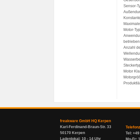
Gesensort
Sensor-T
Außendur
Konstante
Maximale
Motor-Typ
Anwendung
betriebe
Anzahl de
Wellendu
Wasserbe
Steckerty
Motor Kla
Motorgrö
Produktlä
freakware GmbH HQ Kerpen
Karl-Ferdinand-Braun-Str. 33
Telefon
50170 Kerpen
Tel: +4
Ladenlokal: 10 - 14 Uhr
Mo-Fr: 1