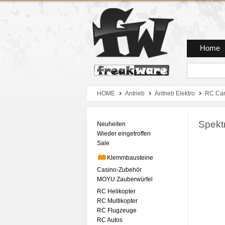
Zum Hauptmenue
Zum Seiteninhalt
Zum Warenkob
Home
HOME
Antrieb
Antrieb Elektro
RC Ca
Spekt
Neuheiten
Wieder eingetroffen
Sale
Klemmbausteine
Casino-Zubehör
MOYU Zauberwürfel
RC Helikopter
RC Multikopter
RC Flugzeuge
RC Autos