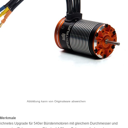
Abbildung kann von Originalware abweichen
 Merkmale
ichnetes Upgrade für 540er Bürstenmotoren mit gleichem Durchmesser und