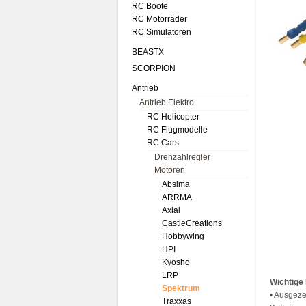
RC Boote
RC Motorräder
RC Simulatoren
BEASTX
SCORPION
Antrieb
Antrieb Elektro
RC Helicopter
RC Flugmodelle
RC Cars
Drehzahlregler
Motoren
Absima
ARRMA
Axial
CastleCreations
Hobbywing
HPI
Kyosho
LRP
Wichtige
Spektrum
• Ausgeze
Traxxas