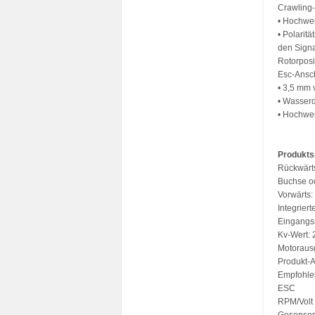
Crawlin
• Hochwer
• Polarit
den Signa
Rotorposi
Esc-Ansc
• 3,5 mm 
• Wasserd
• Hochwer
Produkts
Rückwärt
Buchse o
Vorwärts:
Integrier
Eingangs
Kv-Wert:
Motoraus
Produkt-
Empfohle
ESC
RPM/Volt 