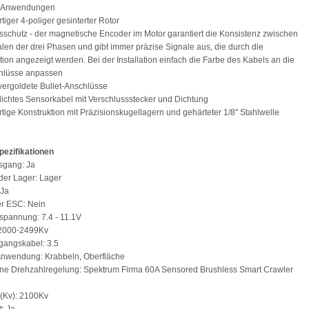
g-Anwendungen
tiger 4-poliger gesinterter Rotor
ätsschutz - der magnetische Encoder im Motor garantiert die Konsistenz zwischen
len der drei Phasen und gibt immer präzise Signale aus, die durch die
tion angezeigt werden. Bei der Installation einfach die Farbe des Kabels an die
hlüsse anpassen
vergoldete Bullet-Anschlüsse
ichtes Sensorkabel mit Verschlussstecker und Dichtung
tige Konstruktion mit Präzisionskugellagern und gehärteter 1/8" Stahlwelle
pezifikationen
sgang: Ja
der Lager: Lager
 Ja
ter ESC: Nein
spannung: 7.4 - 11.1V
 2000-2499Kv
gangskabel: 3.5
Anwendung: Krabbeln, Oberfläche
ne Drehzahlregelung: Spektrum Firma 60A Sensored Brushless Smart Crawler
(Kv): 2100Kv