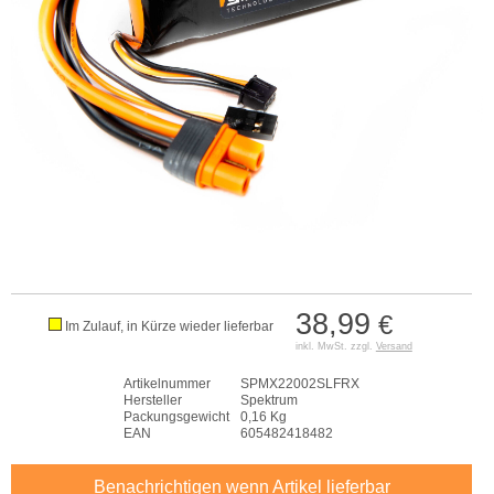
38,99
€
Im Zulauf, in Kürze wieder lieferbar
inkl. MwSt. zzgl.
Versand
Artikelnummer
SPMX22002SLFRX
Hersteller
Spektrum
Packungsgewicht
0,16 Kg
EAN
605482418482
Benachrichtigen wenn Artikel lieferbar