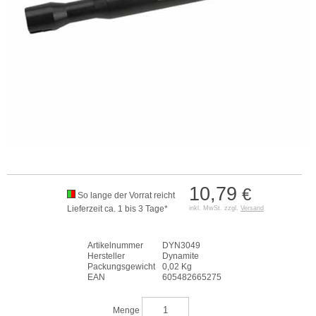
10,79
€
So lange der Vorrat reicht
Lieferzeit ca. 1 bis 3 Tage*
inkl. MwSt. zzgl.
Versand
Artikelnummer
DYN3049
Hersteller
Dynamite
Packungsgewicht
0,02 Kg
EAN
605482665275
Menge