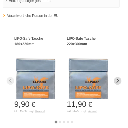
Artikel günstiger gesehen ?
Verantwortliche Person in der EU
LIPO-Safe Tasche
LIPO-Safe Tasche
LIPO
180x220mm
220x300mm
125
9,90
11,90
7,
€
€
inkl. MwSt. zzgl.
Versand
inkl. MwSt. zzgl.
Versand
inkl. 