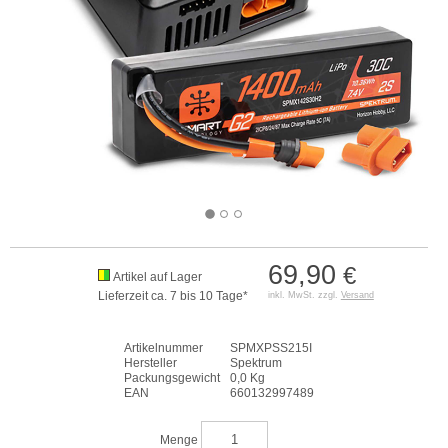
69,90
€
Artikel auf Lager
Lieferzeit ca. 7 bis 10 Tage*
inkl. MwSt. zzgl.
Versand
Artikelnummer
SPMXPSS215I
Hersteller
Spektrum
Packungsgewicht
0,0 Kg
EAN
660132997489
Menge