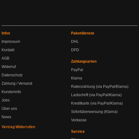
Infos
Paketdienste
Impressum
DHL
Kontakt
DPD
AGB
Zahlungsarten
Widerruf
PayPal
Datenschutz
Klarna
Zahlung / Versand
Ratenzahlung (via PayPal/Klarna)
Kundeninfo
Lastschrift (via PayPal/Klarna)
Jobs
Kreditkarte (via PayPal/Klarna)
Über uns
Sofortüberweisung (Klarna)
News
Vorkasse
Vertrag Widerrufen
Service