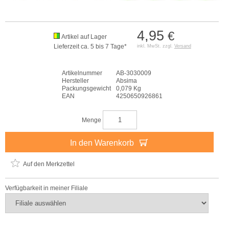
4,95
€
Artikel auf Lager
Lieferzeit ca. 5 bis 7 Tage*
inkl. MwSt. zzgl.
Versand
Artikelnummer
AB-3030009
Hersteller
Absima
Packungsgewicht
0,079 Kg
EAN
4250650926861
Menge
In den Warenkorb
Auf den Merkzettel
Verfügbarkeit in meiner Filiale