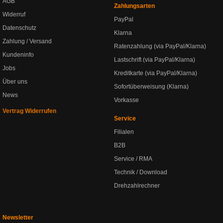
AGB
Zahlungsarten
Widerruf
PayPal
Datenschutz
Klarna
Zahlung / Versand
Ratenzahlung (via PayPal/Klarna)
Kundeninfo
Lastschrift (via PayPal/Klarna)
Jobs
Kreditkarte (via PayPal/Klarna)
Über uns
Sofortüberweisung (Klarna)
News
Vorkasse
Vertrag Widerrufen
Service
Filialen
B2B
Service / RMA
Technik / Download
Drehzahlrechner
Newsletter