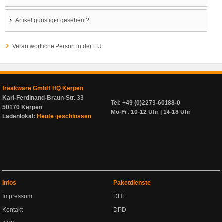
Artikel günstiger gesehen ?
Verantwortliche Person in der EU
freakware GmbH HQ Kerpen
Karl-Ferdinand-Braun-Str. 33
Tel: +49 (0)2273-60188-0
50170 Kerpen
Mo-Fr: 10-12 Uhr | 14-18 Uhr
Ladenlokal:
Heute geschlossen
Infos
Paketdienste
Impressum
DHL
Kontakt
DPD