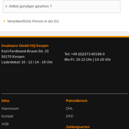
Artikel günstiger gesehen ?
Verantwortliche Person in der EU
freakware GmbH HQ Kerpen
Karl-Ferdinand-Braun-Str. 33
Tel: +49 (0)2273-60188-0
50170 Kerpen
Mo-Fr: 10-12 Uhr | 14-18 Uhr
Ladenlokal: 10 - 12 / 14 - 18 Uhr
Infos
Paketdienste
Impressum
DHL
Kontakt
DPD
AGB
Zahlungsarten