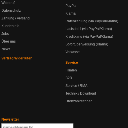
Widerruf
PayPal
Datenschutz
Klarna
Zahlung / Versand
Ratenzahlung (via PayPal/Klarna)
Kundeninfo
Lastschrift (via PayPal/Klarna)
Jobs
Kreditkarte (via PayPal/Klarna)
Über uns
Sofortüberweisung (Klarna)
News
Vorkasse
Vertrag Widerrufen
Service
Filialen
B2B
Service / RMA
Technik / Download
Drehzahlrechner
Newsletter