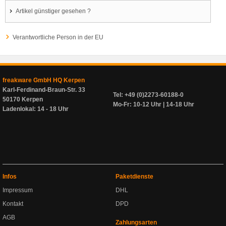
Artikel günstiger gesehen ?
Verantwortliche Person in der EU
freakware GmbH HQ Kerpen
Karl-Ferdinand-Braun-Str. 33
Tel: +49 (0)2273-60188-0
50170 Kerpen
Mo-Fr: 10-12 Uhr | 14-18 Uhr
Ladenlokal: 14 - 18 Uhr
Infos
Paketdienste
Impressum
DHL
Kontakt
DPD
AGB
Zahlungsarten