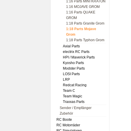
1:16 Parts MINI KRATON
1:16 MOJAVE GROM
1:16 Parts QUAKE
GROM
1:18 Parts Granite Grom
1:18 Parts Mojave
Grom
1:18 Parts Typhon Grom
Axial Parts
electrix RC Parts
HPI / Maverick Parts
Kyosho Parts
Modster Parts
LOSI Parts
LRP
Redcat Racing
Team C
Team Magic
Traxxas Parts
Sender / Empfänger
Zubehör
RC Boote
RC Motorräder
RC Simulatoren