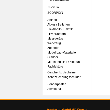
BEASTX
SCORPION
Antrieb
Akkus / Batterien
Elektronik / Elektrik
FPV / Kameras
Messgeräte
Werkzeug
Zubehör
Modellbau-Materialien
Outdoor
Merchandising / Kleidung
Fachlektüre
Geschenkgutscheine
Kennzeichnungsschilder
Sonderposten
Abverkauf
freakware GmbH HQ Kerpen