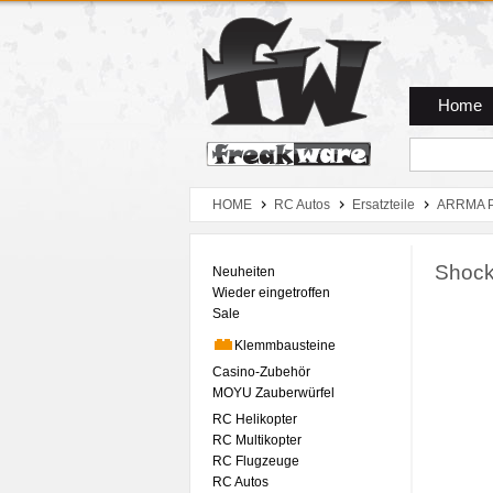
Zum Hauptmenue
Zum Seiteninhalt
Zum Warenkob
Home
HOME
RC Autos
Ersatzteile
ARRMA P
Shock
Neuheiten
Wieder eingetroffen
Sale
Klemmbausteine
Casino-Zubehör
MOYU Zauberwürfel
RC Helikopter
RC Multikopter
RC Flugzeuge
RC Autos