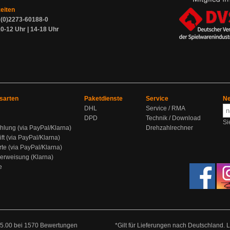
zeiten
9 (0)2273-60188-0
0-12 Uhr | 14-18 Uhr
sarten
Paketdienste
Service
Ne
DHL
Service / RMA
DPD
Technik / Download
Si
hlung (via PayPal/Klarna)
Drehzahlrechner
ift (via PayPal/Klarna)
rte (via PayPal/Klarna)
berweisung (Klarna)
e
5.00
bei
1570
Bewertungen
*Gilt für Lieferungen nach Deutschland. 