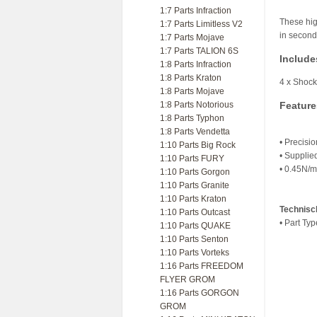
1:7 Parts Infraction
These hig
1:7 Parts Limitless V2
in second
1:7 Parts Mojave
1:7 Parts TALION 6S
Include
1:8 Parts Infraction
1:8 Parts Kraton
4 x Shock
1:8 Parts Mojave
1:8 Parts Notorious
Feature
1:8 Parts Typhon
1:8 Parts Vendetta
• Precisi
1:10 Parts Big Rock
• Supplied
1:10 Parts FURY
• 0.45N/m
1:10 Parts Gorgon
1:10 Parts Granite
1:10 Parts Kraton
Technisc
1:10 Parts Outcast
• Part Ty
1:10 Parts QUAKE
1:10 Parts Senton
1:10 Parts Vorteks
1:16 Parts FREEDOM
FLYER GROM
1:16 Parts GORGON
GROM