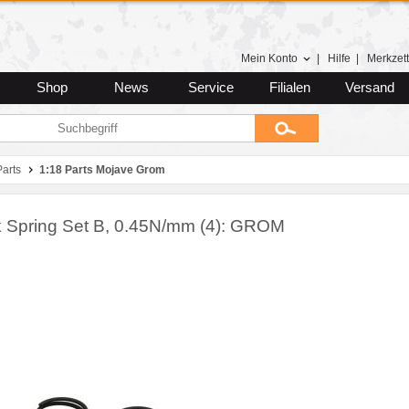
Mein Konto
|
Hilfe
|
Merkzett
Shop
News
Service
Filialen
Versand
arts
1:18 Parts Mojave Grom
 Spring Set B, 0.45N/mm (4): GROM