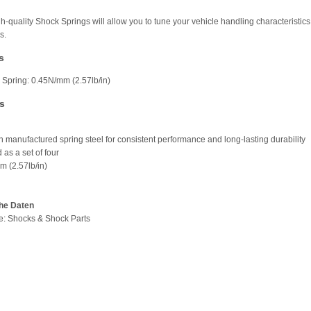
h-quality Shock Springs will allow you to tune your vehicle handling characteristics
s.
s
 Spring: 0.45N/mm (2.57lb/in)
s
on manufactured spring steel for consistent performance and long-lasting durability
 as a set of four
m (2.57lb/in)
he Daten
pe: Shocks & Shock Parts