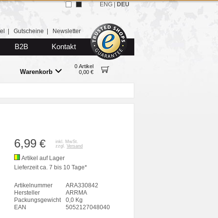
ENG
|
DEU
el
|
Gutscheine
|
Newsletter
B2B
Kontakt
0 Artikel
Warenkorb
0,00 €
6,99
€
inkl. MwSt.
zzgl.
Versand
Artikel auf Lager
Lieferzeit ca. 7 bis 10 Tage*
Artikelnummer
ARA330842
Hersteller
ARRMA
Packungsgewicht
0,0 Kg
EAN
5052127048040