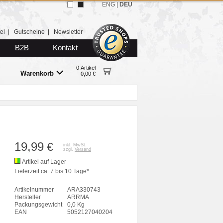
ENG
|
DEU
el
|
Gutscheine
|
Newsletter
B2B
Kontakt
0 Artikel
Warenkorb
0,00 €
19,99
€
inkl. MwSt.
zzgl.
Versand
Artikel auf Lager
Lieferzeit ca. 7 bis 10 Tage*
Artikelnummer
ARA330743
Hersteller
ARRMA
Packungsgewicht
0,0 Kg
EAN
5052127040204