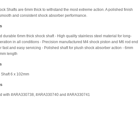
ck Shafts are 6mm thick to withstand the most extreme action. A polished finish
smooth and consistent shock absorber performance.
s
 durable 6mm thick shock shaft - High quality stainless steel material for long-
peration in all conditions - Precision manufactured M4 shock piston and M6 rod end
or fast and easy servicing - Polished shaft for plush shock absorber action - 6mm
2mm length
s
 Shaft 6 x 102mm
es
ed with #ARA330738, #ARA330740 and #ARA330741