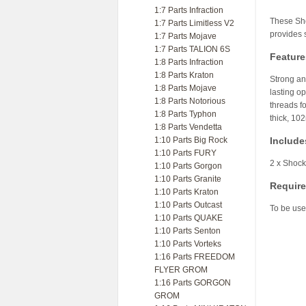
1:7 Parts Infraction
These Sho
1:7 Parts Limitless V2
provides 
1:7 Parts Mojave
1:7 Parts TALION 6S
Feature
1:8 Parts Infraction
1:8 Parts Kraton
Strong and
1:8 Parts Mojave
lasting o
1:8 Parts Notorious
threads f
1:8 Parts Typhon
thick, 10
1:8 Parts Vendetta
1:10 Parts Big Rock
Include
1:10 Parts FURY
2 x Shock
1:10 Parts Gorgon
1:10 Parts Granite
Requir
1:10 Parts Kraton
1:10 Parts Outcast
To be us
1:10 Parts QUAKE
1:10 Parts Senton
1:10 Parts Vorteks
1:16 Parts FREEDOM
FLYER GROM
1:16 Parts GORGON
GROM