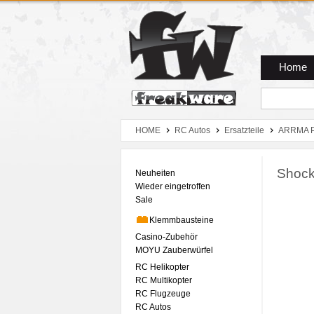
Zum Hauptmenue
Zum Seiteninhalt
Zum Warenkob
Home
HOME
RC Autos
Ersatzteile
ARRMA P
Shock
Neuheiten
Wieder eingetroffen
Sale
Klemmbausteine
Casino-Zubehör
MOYU Zauberwürfel
RC Helikopter
RC Multikopter
RC Flugzeuge
RC Autos