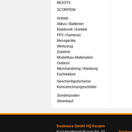
BEASTX
SCORPION
Antrieb
Akkus / Batterien
Elektronik / Elektrik
FPV / Kameras
Messgeräte
Werkzeug
Zubehör
Modellbau-Materialien
Outdoor
Merchandising / Kleidung
Fachlektüre
Geschenkgutscheine
Kennzeichnungsschilder
Sonderposten
Abverkauf
freakware GmbH HQ Kerpen
Karl-Ferdinand-Braun-Str. 33