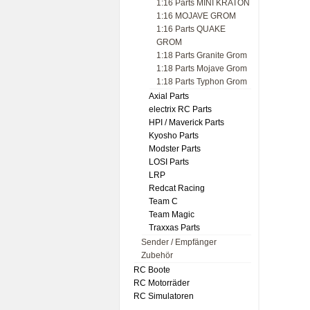
1:16 Parts MINI KRATON
1:16 MOJAVE GROM
1:16 Parts QUAKE
GROM
1:18 Parts Granite Grom
1:18 Parts Mojave Grom
1:18 Parts Typhon Grom
Axial Parts
electrix RC Parts
HPI / Maverick Parts
Kyosho Parts
Modster Parts
LOSI Parts
LRP
Redcat Racing
Team C
Team Magic
Traxxas Parts
Sender / Empfänger
Zubehör
RC Boote
RC Motorräder
RC Simulatoren