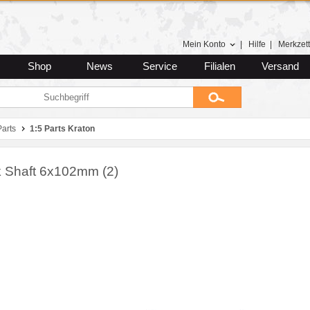
Mein Konto
|
Hilfe
|
Merkzett
Shop
News
Service
Filialen
Versand
arts
1:5 Parts Kraton
 Shaft 6x102mm (2)