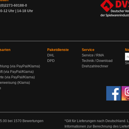
zeiten
9 (0)2273-60188-0
0-12 Uhr | 14-18 Uhr
sarten
Paketdienste
Service
Ne
DHL
Service / RMA
DPD
Technik / Download
Si
hlung (via PayPal/Klarna)
Drehzahlrechner
ift (via PayPal/Klarna)
rte (via PayPal/Klarna)
berweisung (Klarna)
e
5.00
bei
1570
Bewertungen
*Gilt für Lieferungen nach Deutschland. 
Informationen zur Berechnung des Liefer