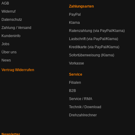
AGB
Zahlungsarten
Widerruf
PayPal
Datenschutz
Klarna
Zahlung / Versand
Ratenzahlung (via PayPal/Klarna)
Kundeninfo
Lastschrift (via PayPal/Klarna)
Jobs
Kreditkarte (via PayPal/Klarna)
Über uns
Sofortüberweisung (Klarna)
News
Vorkasse
Vertrag Widerrufen
Service
Filialen
B2B
Service / RMA
Technik / Download
Drehzahlrechner
Newsletter