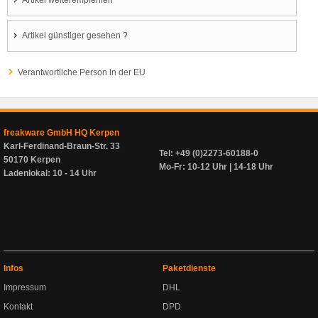
Artikel weiterempfehlen
Artikel günstiger gesehen ?
Verantwortliche Person in der EU
freakware GmbH HQ Kerpen
Karl-Ferdinand-Braun-Str. 33
Tel: +49 (0)2273-60188-0
50170 Kerpen
Mo-Fr: 10-12 Uhr | 14-18 Uhr
Ladenlokal: 10 - 14 Uhr
Infos
Paketdienste
Impressum
DHL
Kontakt
DPD