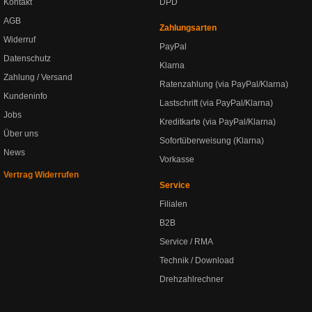
Kontakt
DPD
AGB
Zahlungsarten
Widerruf
PayPal
Datenschutz
Klarna
Zahlung / Versand
Ratenzahlung (via PayPal/Klarna)
Kundeninfo
Lastschrift (via PayPal/Klarna)
Jobs
Kreditkarte (via PayPal/Klarna)
Über uns
Sofortüberweisung (Klarna)
News
Vorkasse
Vertrag Widerrufen
Service
Filialen
B2B
Service / RMA
Technik / Download
Drehzahlrechner