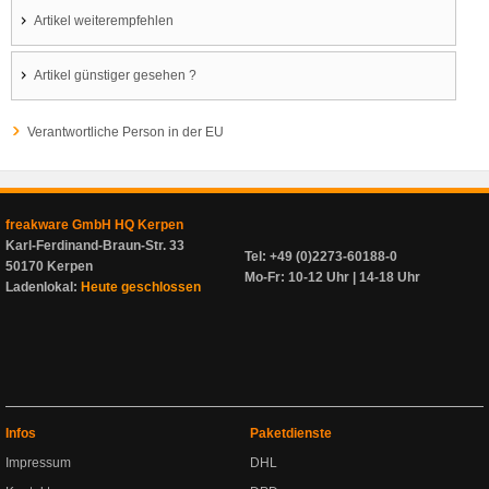
Artikel weiterempfehlen
Artikel günstiger gesehen ?
Verantwortliche Person in der EU
freakware GmbH HQ Kerpen
Karl-Ferdinand-Braun-Str. 33
Tel: +49 (0)2273-60188-0
50170 Kerpen
Mo-Fr: 10-12 Uhr | 14-18 Uhr
Ladenlokal:
Heute geschlossen
Infos
Paketdienste
Impressum
DHL