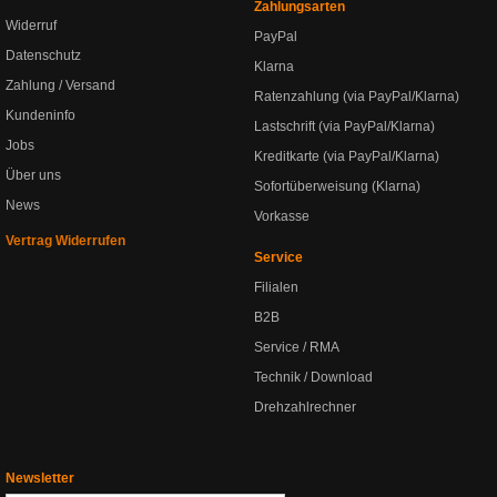
Zahlungsarten
Widerruf
PayPal
Datenschutz
Klarna
Zahlung / Versand
Ratenzahlung (via PayPal/Klarna)
Kundeninfo
Lastschrift (via PayPal/Klarna)
Jobs
Kreditkarte (via PayPal/Klarna)
Über uns
Sofortüberweisung (Klarna)
News
Vorkasse
Vertrag Widerrufen
Service
Filialen
B2B
Service / RMA
Technik / Download
Drehzahlrechner
Newsletter