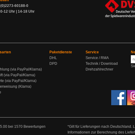
zeiten
9 (0)2273-60188-0
0-12 Uhr | 14-18 Uhr
sarten
Paketdienste
Service
Ne
DHL
Service / RMA
DPD
Technik / Download
Si
hlung (via PayPal/Klarna)
Drehzahlrechner
ift (via PayPal/Klarna)
rte (via PayPal/Klarna)
berweisung (Klarna)
e
5.00
bei
1570
Bewertungen
*Gilt für Lieferungen nach Deutschland. 
Informationen zur Berechnung des Liefer