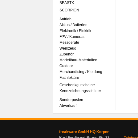
BEASTX
SCORPION
Antrieb
Akkus / Batterien
Elektronik / Elektrik
FPV / Kameras
Messgeräte
Werkzeug
Zubehör
Modellbau-Materialien
Outdoor
Merchandising / Kleidung
Fachlektüre
Geschenkgutscheine
Kennzeichnungsschilder
Sonderposten
Abverkauf
freakware GmbH HQ Kerpen
Karl-Ferdinand-Braun-Str. 33