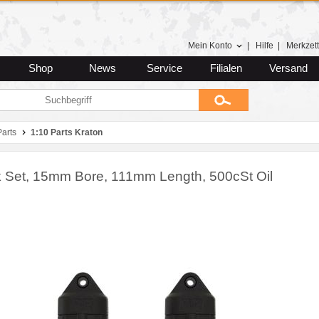
Mein Konto
|
Hilfe
|
Merkzett
Shop
News
Service
Filialen
Versand
arts
1:10 Parts Kraton
 Set, 15mm Bore, 111mm Length, 500cSt Oil