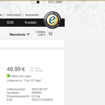
ENG
|
DEU
el
|
Gutscheine
|
Newsletter
B2B
Kontakt
0 Artikel
Warenkorb
0,00 €
49,99
€
inkl. MwSt.
zzgl.
Versand
Artikel auf Lager
Lieferzeit ca. 7 bis 10 Tage*
Artikelnummer
ARA330720
Hersteller
ARRMA
Packungsgewicht
0,0 Kg
EAN
5052127039840