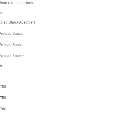
.3mm x 4 hole pistons
s
mbled Shock Absorbers
Preload Spacer
Preload Spacer
Preload Spacer
es
758
759
760