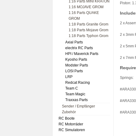
1:16 Parts MINI KRATON
Piston: 1
1:16 MOJAVE GROM
1:16 Parts QUAKE
Include
GROM
2 x Asse
1:18 Parts Granite Grom
1:18 Parts Mojave Grom
2 x 3mm 
1:18 Parts Typhon Grom
Axial Parts
2 x 5mm 
electrix RC Parts
HPI / Maverick Parts
2 x 7mm 
Kyosho Parts
Modster Parts
Requir
LOSI Parts
LRP
Springs:
Redcat Racing
Team C
#ARA330
Team Magic
Traxxas Parts
#ARA330
Sender / Empfänger
Zubehör
#ARA330
RC Boote
RC Motorräder
RC Simulatoren