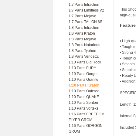
1:7 Parts Infraction
This Shoc
1:7 Parts Limitless V2
high-quali
1:7 Parts Mojave
1:7 Parts TALION 6S
Feature
1:8 Parts Infraction
1:8 Parts Kraton
1:8 Parts Mojave
• High-qu
1:8 Parts Notorious
• Tough m
1:8 Parts Typhon
• Strong 4
1:8 Parts Vendetta
• Tough c
1:10 Parts Big Rock
• Smooth 
1:10 Parts FURY
• Suppli
1:10 Parts Gorgon
• Ready to
1:10 Parts Granite
• Additio
1:10 Parts Kraton
1:10 Parts Outcast
SPECIFI
1:10 Parts QUAKE
1:10 Parts Senton
Length: 1
1:10 Parts Vorteks
1:16 Parts FREEDOM
Internal 
FLYER GROM
1:16 Parts GORGON
Included 
GROM