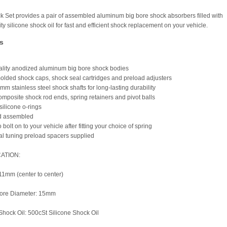
k Set provides a pair of assembled aluminum big bore shock absorbers filled with
ty silicone shock oil for fast and efficient shock replacement on your vehicle.
s
ality anodized aluminum big bore shock bodies
olded shock caps, shock seal cartridges and preload adjusters
mm stainless steel shock shafts for long-lasting durability
omposite shock rod ends, spring retainers and pivot balls
silicone o-rings
ed assembled
 bolt on to your vehicle after fitting your choice of spring
nal tuning preload spacers supplied
CATION:
11mm (center to center)
Bore Diameter: 15mm
Shock Oil: 500cSt Silicone Shock Oil