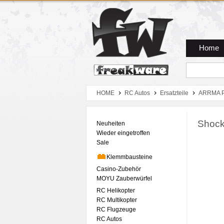
Zum Hauptmenue
Zum Seiteninhalt
Zum Warenkob
Home
HOME
RC Autos
Ersatzteile
ARRMA P
Shock
Neuheiten
Wieder eingetroffen
Sale
Klemmbausteine
Casino-Zubehör
MOYU Zauberwürfel
RC Helikopter
RC Multikopter
RC Flugzeuge
RC Autos