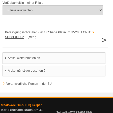
Verfügbarkeit in meiner Filiale
Befestigungsschrauben-Set für Shape Platinum HV200A OPTO
>
SHS8E00002
... [mehr]
Artikel weiterempfehlen
Artikel günstiger gesehen ?
Verantwortliche Person in der EU
freakware GmbH HQ Kerpen
Karl-Ferdinand-Braun-Str. 33
Tel: +49 (0)2273-60188-0