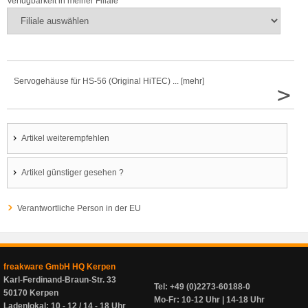
Verfügbarkeit in meiner Filiale
Servogehäuse für HS-56 (Original HiTEC) ... [mehr]
>
Artikel weiterempfehlen
Artikel günstiger gesehen ?
Verantwortliche Person in der EU
freakware GmbH HQ Kerpen
Karl-Ferdinand-Braun-Str. 33
Tel: +49 (0)2273-60188-0
50170 Kerpen
Mo-Fr: 10-12 Uhr | 14-18 Uhr
Ladenlokal: 10 - 12 / 14 - 18 Uhr