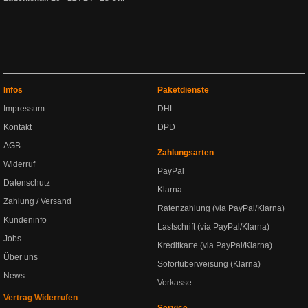
Infos
Paketdienste
Impressum
DHL
Kontakt
DPD
AGB
Zahlungsarten
Widerruf
PayPal
Datenschutz
Klarna
Zahlung / Versand
Ratenzahlung (via PayPal/Klarna)
Kundeninfo
Lastschrift (via PayPal/Klarna)
Jobs
Kreditkarte (via PayPal/Klarna)
Über uns
Sofortüberweisung (Klarna)
News
Vorkasse
Vertrag Widerrufen
Service