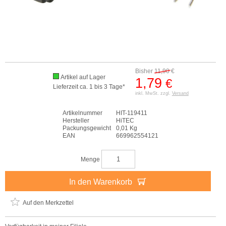
Bisher
11,90
€
Artikel auf Lager
1,79
€
Lieferzeit ca. 1 bis 3 Tage*
inkl. MwSt. zzgl.
Versand
Artikelnummer
HIT-119411
Hersteller
HiTEC
Packungsgewicht
0,01 Kg
EAN
669962554121
Menge
In den Warenkorb
Auf den Merkzettel