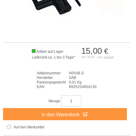
15,00
€
Artikel auf Lager
Lieferzeit ca. 1 bis 3 Tage*
inkl. MwSt. zzgl.
Versand
Artikelnummer
H0548-S
Hersteller
SAB
Packungsgewicht
0,01 Kg
EAN
8935254804130
Menge
In den Warenkorb
Auf den Merkzettel