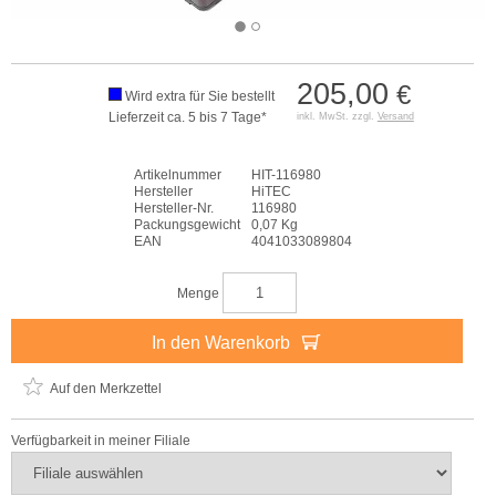
205,00
€
Wird extra für Sie bestellt
Lieferzeit ca. 5 bis 7 Tage*
inkl. MwSt. zzgl.
Versand
Artikelnummer
HIT-116980
Hersteller
HiTEC
Hersteller-Nr.
116980
Packungsgewicht
0,07 Kg
EAN
4041033089804
Menge
In den Warenkorb
Auf den Merkzettel
Verfügbarkeit in meiner Filiale