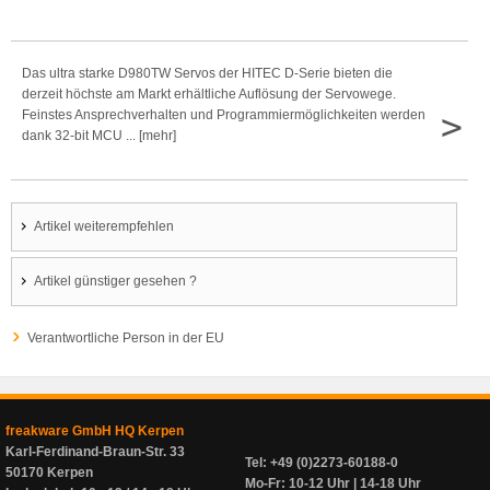
Das ultra starke D980TW Servos der HITEC D-Serie bieten die
derzeit höchste am Markt erhältliche Auflösung der Servowege.
>
Feinstes Ansprechverhalten und Programmiermöglichkeiten werden
dank 32-bit MCU ... [mehr]
Artikel weiterempfehlen
Artikel günstiger gesehen ?
Verantwortliche Person in der EU
freakware GmbH HQ Kerpen
Karl-Ferdinand-Braun-Str. 33
Tel: +49 (0)2273-60188-0
50170 Kerpen
Mo-Fr: 10-12 Uhr | 14-18 Uhr