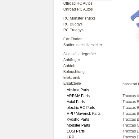
Offroad RC Autos
Onroad RC Autos
RC Monster Trucks
RC Buggys
RC Truggys
Car-Finder
Sortiert nach Hersteller
Akkus / Ladegeräte
Anhänger
Antrieb
Beleuchtung
Elektronik
Ersatzteile
passend f
Absima Parts
ARRMA Parts
Traxxas 4
Axial Parts
Traxxas B
electrix RC Parts
Traxxas 
HPI / Maverick Parts
Traxxas B
Kyosho Parts
Traxxas B
Modster Parts
Traxxas 
LOSI Parts
Traxxas 
LRP
Traxxas 