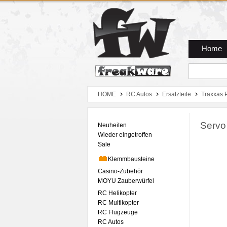
Zum Hauptmenue
Zum Seiteninhalt
Zum Warenkob
Home
HOME
RC Autos
Ersatzteile
Traxxas 
Servo
Neuheiten
Wieder eingetroffen
Sale
Klemmbausteine
Casino-Zubehör
MOYU Zauberwürfel
RC Helikopter
RC Multikopter
RC Flugzeuge
RC Autos