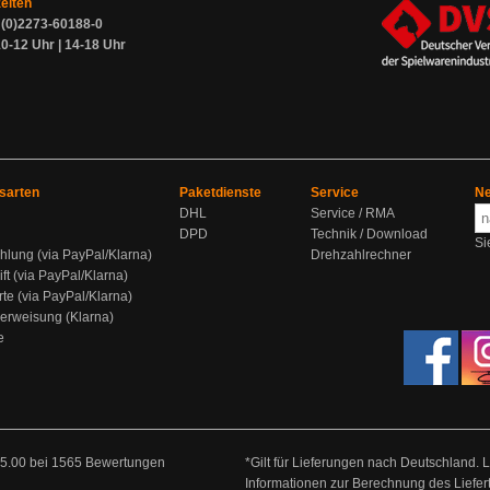
zeiten
9 (0)2273-60188-0
0-12 Uhr | 14-18 Uhr
sarten
Paketdienste
Service
Ne
DHL
Service / RMA
DPD
Technik / Download
Si
hlung (via PayPal/Klarna)
Drehzahlrechner
ift (via PayPal/Klarna)
rte (via PayPal/Klarna)
berweisung (Klarna)
e
5.00
bei
1565
Bewertungen
*Gilt für Lieferungen nach Deutschland. 
Informationen zur Berechnung des Liefer