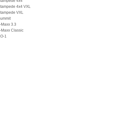
Stampede 4x4
Stampede 4x4 VXL
Stampede VXL
Summit
-Maxx 3.3
-Maxx Classic
XO-1