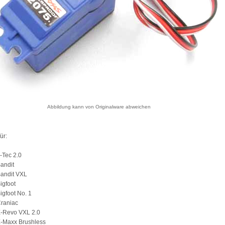
Abbildung kann von Originalware abweichen
ür:
-Tec 2.0
andit
Bandit VXL
igfoot
igfoot No. 1
Craniac
E-Revo VXL 2.0
E-Maxx Brushless