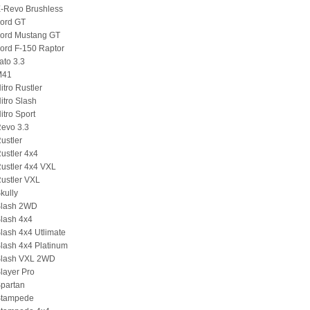
E-Revo Brushless
Ford GT
Ford Mustang GT
ord F-150 Raptor
ato 3.3
M41
itro Rustler
itro Slash
itro Sport
Revo 3.3
ustler
ustler 4x4
ustler 4x4 VXL
ustler VXL
kully
Slash 2WD
lash 4x4
lash 4x4 Utlimate
lash 4x4 Platinum
Slash VXL 2WD
layer Pro
Spartan
Stampede