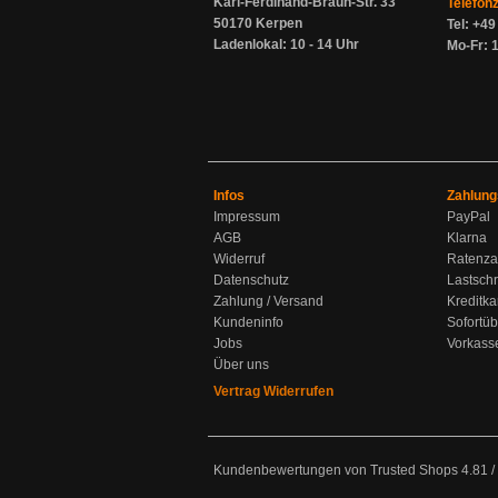
Karl-Ferdinand-Braun-Str. 33
Telefon
50170 Kerpen
Tel: +4
Ladenlokal: 10 - 14 Uhr
Mo-Fr: 1
Infos
Zahlung
Impressum
PayPal
AGB
Klarna
Widerruf
Ratenza
Datenschutz
Lastschr
Zahlung / Versand
Kreditka
Kundeninfo
Sofortü
Jobs
Vorkass
Über uns
Vertrag Widerrufen
Kundenbewertungen von Trusted Shops
4.81
/