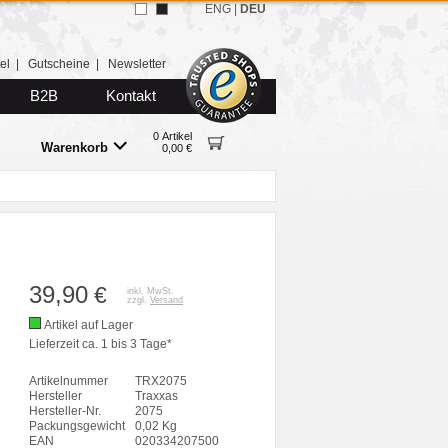
ENG
|
DEU
el
|
Gutscheine
|
Newsletter
B2B
Kontakt
0 Artikel
Warenkorb
0,00 €
39,90
€
inkl. MwSt.
zzgl.
Versand
Artikel auf Lager
Lieferzeit ca. 1 bis 3 Tage*
Artikelnummer
TRX2075
Hersteller
Traxxas
Hersteller-Nr.
2075
Packungsgewicht
0,02 Kg
EAN
020334207500