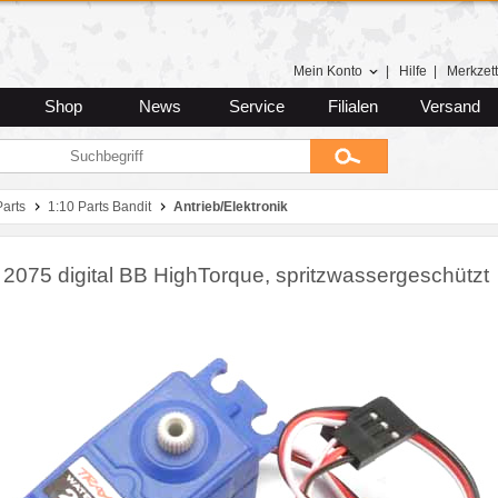
Mein Konto
|
Hilfe
|
Merkzett
Shop
News
Service
Filialen
Versand
Parts
1:10 Parts Bandit
Antrieb/Elektronik
 2075 digital BB HighTorque, spritzwassergeschützt