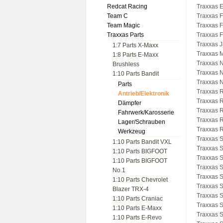
Redcat Racing
Traxxas 
Team C
Traxxas 
Team Magic
Traxxas 
Traxxas Parts
Traxxas F
Traxxas J
1:7 Parts X-Maxx
Traxxas 
1:8 Parts E-Maxx
Traxxas N
Brushless
Traxxas N
1:10 Parts Bandit
Traxxas N
Parts
Traxxas 
Antrieb/Elektronik
Traxxas R
Dämpfer
Traxxas R
Fahrwerk/Karosserie
Traxxas R
Lager/Schrauben
Traxxas R
Werkzeug
Traxxas S
1:10 Parts Bandit VXL
Traxxas 
1:10 Parts BIGFOOT
Traxxas S
1:10 Parts BIGFOOT
Traxxas S
No.1
Traxxas S
1:10 Parts Chevrolet
Traxxas 
Blazer TRX-4
Traxxas S
1:10 Parts Craniac
Traxxas 
1:10 Parts E-Maxx
Traxxas 
1:10 Parts E-Revo