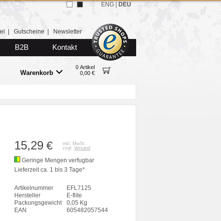
ENG
|
DEU
el
|
Gutscheine
|
Newsletter
B2B
Kontakt
0 Artikel
Warenkorb
0,00 €
15,29
€
inkl. MwSt.
zzgl.
Versand
Geringe Mengen verfugbar
Lieferzeit ca. 1 bis 3 Tage*
Artikelnummer
EFL7125
Hersteller
E-flite
Packungsgewicht
0,05 Kg
EAN
605482057544