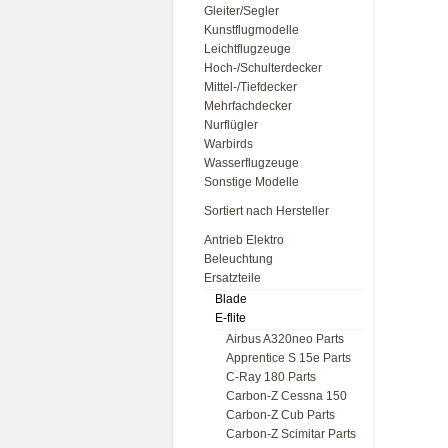
Gleiter/Segler
Kunstflugmodelle
Leichtflugzeuge
Hoch-/Schulterdecker
Mittel-/Tiefdecker
Mehrfachdecker
Nurflügler
Warbirds
Wasserflugzeuge
Sonstige Modelle
Sortiert nach Hersteller
Antrieb Elektro
Beleuchtung
Ersatzteile
Blade
E-flite
Airbus A320neo Parts
Apprentice S 15e Parts
C-Ray 180 Parts
Carbon-Z Cessna 150
Carbon-Z Cub Parts
Carbon-Z Scimitar Parts