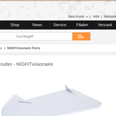
Mein Konto
|
Hilfe
|
Merkzett
Shop
News
Service
Filialen
Versand
te
NIGHTvisionaire Parts
nruder - NIGHTvisionaire