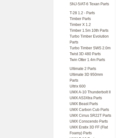
SNJ-5/AT-6 Texan Parts
T-28 1.2 - Parts
Timber Parts
Timber X 1.2
Timber 1.5m 10th Parts
Turbo Timber Evolution
Parts
Turbo Timber SWS 2.0m
Twist 3D 480 Parts
Twin Otter 1.4m Parts
Ultimate 2 Parts
Ultimate 3D 950mm
Parts
Ultrix 600
UMX A-10 Thunderbolt II
UMX AS3Xtra Parts
UMX Beast Parts
UMX Carbon Cub Parts
UMX Cirrus SR22T Parts
UMX Conscendo Parts
UMX Eratix 3D FF (Flat
Foamy) Parts