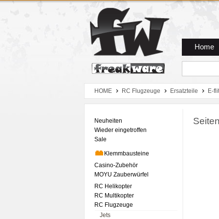
Zum Hauptmenue
Zum Seiteninhalt
Zum Warenkob
Home
HOME
RC Flugzeuge
Ersatzteile
E-fli
Seite
Neuheiten
Wieder eingetroffen
Sale
Klemmbausteine
Casino-Zubehör
MOYU Zauberwürfel
RC Helikopter
RC Multikopter
RC Flugzeuge
Jets