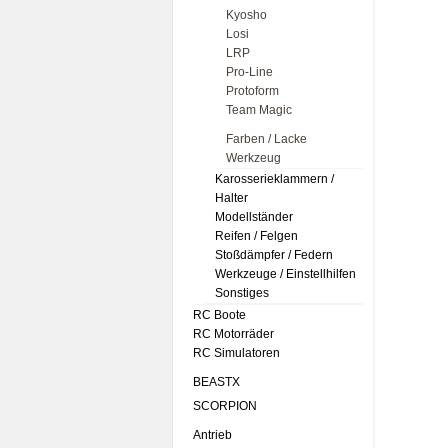
Kyosho
Losi
LRP
Pro-Line
Protoform
Team Magic
Farben / Lacke
Werkzeug
Karosserieklammern /
Halter
Modellständer
Reifen / Felgen
Stoßdämpfer / Federn
Werkzeuge / Einstellhilfen
Sonstiges
RC Boote
RC Motorräder
RC Simulatoren
BEASTX
SCORPION
Antrieb