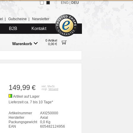
ENG
|
DEU
el
|
Gutscheine
|
Newsletter
B2B
Kontakt
0 Artikel
Warenkorb
0,00 €
149,99
€
inkl. MwSt.
zzgl.
Versand
Artikel auf Lager
Lieferzeit ca. 7 bis 10 Tage*
Artikelnummer
AXI250000
Hersteller
Axial
Packungsgewicht
0,0 Kg
EAN
605482124956