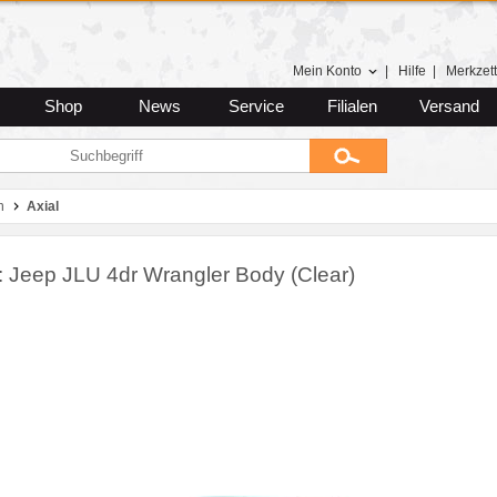
Mein Konto
|
Hilfe
|
Merkzett
Shop
News
Service
Filialen
Versand
n
Axial
 Jeep JLU 4dr Wrangler Body (Clear)