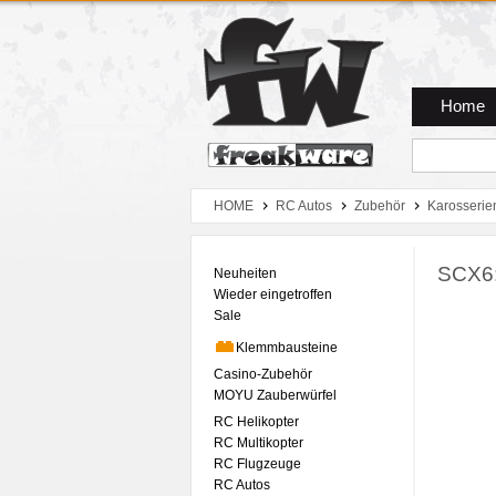
Zum Hauptmenue
Zum Seiteninhalt
Zum Warenkob
Home
HOME
RC Autos
Zubehör
Karosserie
SCX6:
Neuheiten
Wieder eingetroffen
Sale
Klemmbausteine
Casino-Zubehör
MOYU Zauberwürfel
RC Helikopter
RC Multikopter
RC Flugzeuge
RC Autos