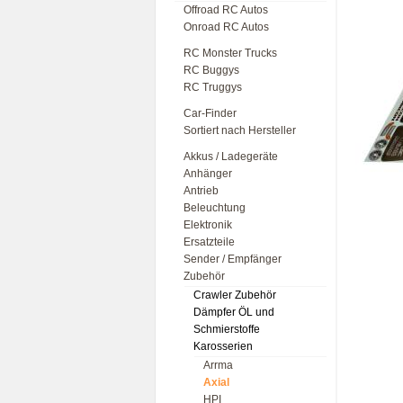
Offroad RC Autos
Onroad RC Autos
RC Monster Trucks
RC Buggys
RC Truggys
Car-Finder
Sortiert nach Hersteller
Akkus / Ladegeräte
Anhänger
Antrieb
Beleuchtung
Elektronik
Ersatzteile
Sender / Empfänger
Zubehör
Crawler Zubehör
Dämpfer ÖL und
Schmierstoffe
Karosserien
Arrma
Axial
HPI