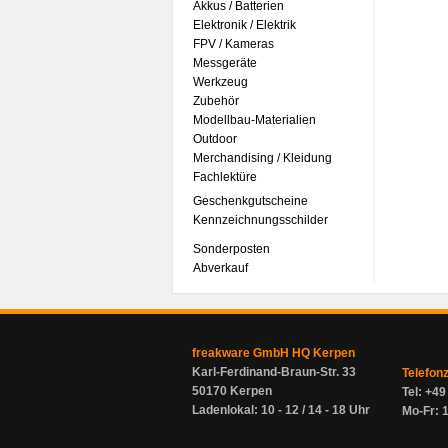
Akkus / Batterien
Elektronik / Elektrik
FPV / Kameras
Messgeräte
Werkzeug
Zubehör
Modellbau-Materialien
Outdoor
Merchandising / Kleidung
Fachlektüre
Geschenkgutscheine
Kennzeichnungsschilder
Sonderposten
Abverkauf
freakware GmbH HQ Kerpen
Karl-Ferdinand-Braun-Str. 33
Telefon
50170 Kerpen
Tel: +4
Ladenlokal: 10 - 12 / 14 - 18 Uhr
Mo-Fr: 1