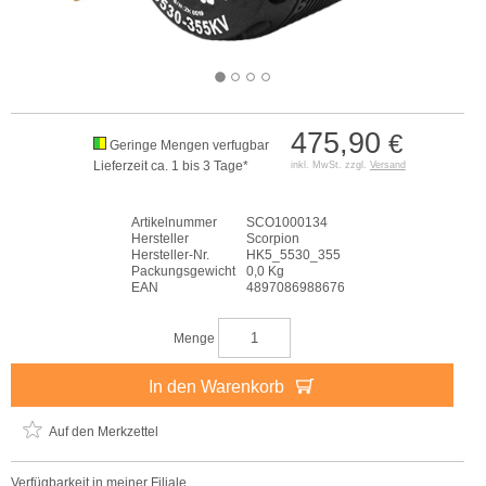
475,90
€
Geringe Mengen verfugbar
Lieferzeit ca. 1 bis 3 Tage*
inkl. MwSt. zzgl.
Versand
Artikelnummer
SCO1000134
Hersteller
Scorpion
Hersteller-Nr.
HK5_5530_355
Packungsgewicht
0,0 Kg
EAN
4897086988676
Menge
In den Warenkorb
Auf den Merkzettel
Verfügbarkeit in meiner Filiale