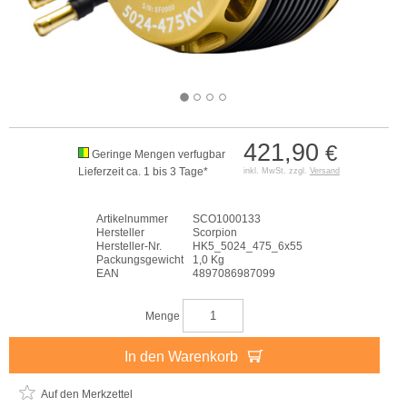
421,90
€
Geringe Mengen verfugbar
Lieferzeit ca. 1 bis 3 Tage*
inkl. MwSt. zzgl.
Versand
Artikelnummer
SCO1000133
Hersteller
Scorpion
Hersteller-Nr.
HK5_5024_475_6x55
Packungsgewicht
1,0 Kg
EAN
4897086987099
Menge
In den Warenkorb
Auf den Merkzettel