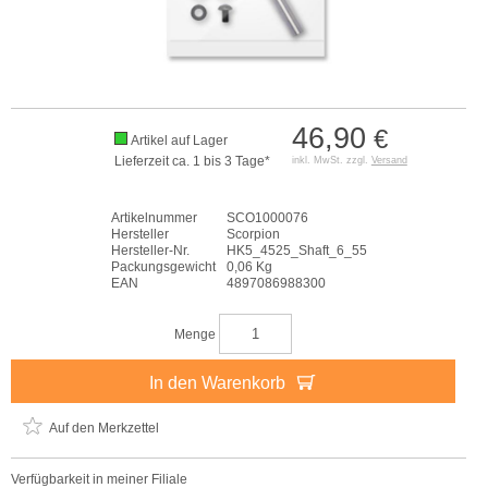
46,90
€
Artikel auf Lager
Lieferzeit ca. 1 bis 3 Tage*
inkl. MwSt. zzgl.
Versand
Artikelnummer
SCO1000076
Hersteller
Scorpion
Hersteller-Nr.
HK5_4525_Shaft_6_55
Packungsgewicht
0,06 Kg
EAN
4897086988300
Menge
In den Warenkorb
Auf den Merkzettel
Verfügbarkeit in meiner Filiale