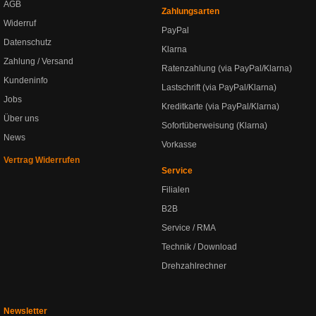
AGB
Zahlungsarten
Widerruf
PayPal
Datenschutz
Klarna
Zahlung / Versand
Ratenzahlung (via PayPal/Klarna)
Kundeninfo
Lastschrift (via PayPal/Klarna)
Jobs
Kreditkarte (via PayPal/Klarna)
Über uns
Sofortüberweisung (Klarna)
News
Vorkasse
Vertrag Widerrufen
Service
Filialen
B2B
Service / RMA
Technik / Download
Drehzahlrechner
Newsletter