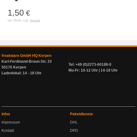
1,50
€
inkl. MwSt. zzgl.
Versand
freakware GmbH HQ Kerpen
Karl-Ferdinand-Braun-Str. 33
Tel: +49 (0)2273-60188-0
50170 Kerpen
Mo-Fr: 10-12 Uhr | 14-18 Uhr
Ladenlokal: 14 - 18 Uhr
Infos
Paketdienste
Impressum
DHL
Kontakt
DPD