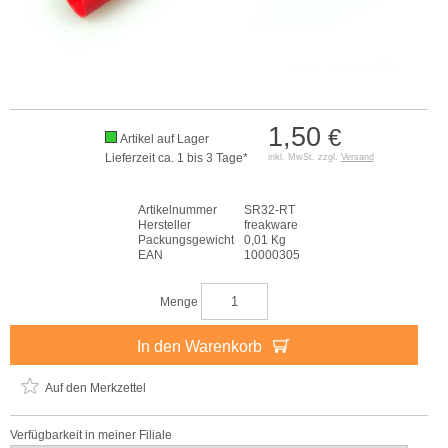
1,50
€
Artikel auf Lager
Lieferzeit ca. 1 bis 3 Tage*
inkl. MwSt. zzgl.
Versand
Artikelnummer
SR32-RT
Hersteller
freakware
Packungsgewicht
0,01 Kg
EAN
10000305
Menge
In den Warenkorb
Auf den Merkzettel
Verfügbarkeit in meiner Filiale